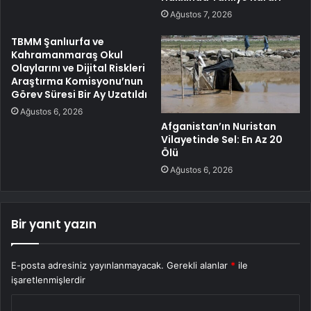
Ağustos 7, 2026
TBMM Şanlıurfa ve
Kahramanmaraş Okul
Olaylarını ve Dijital Riskleri
Araştırma Komisyonu’nun
Görev Süresi Bir Ay Uzatıldı
Ağustos 6, 2026
Afganistan’ın Nuristan
Vilayetinde Sel: En Az 20
Ölü
Ağustos 6, 2026
Bir yanıt yazın
E-posta adresiniz yayınlanmayacak.
Gerekli alanlar
*
ile
işaretlenmişlerdir
Y