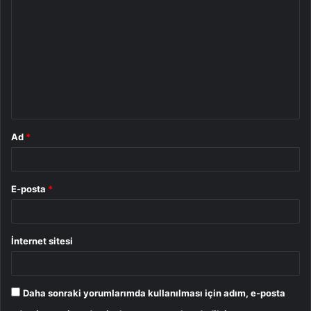
o
r
u
m
*
Ad
*
E-posta
*
İnternet sitesi
Daha sonraki yorumlarımda kullanılması için adım, e-posta