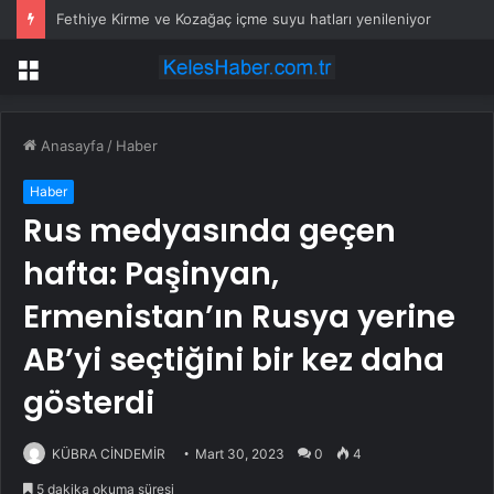
Fethiye Kirme ve Kozağaç içme suyu hatları yenileniyor
Menü
Anasayfa
/
Haber
Haber
Rus medyasında geçen
hafta: Paşinyan,
Ermenistan’ın Rusya yerine
AB’yi seçtiğini bir kez daha
gösterdi
KÜBRA CİNDEMİR
Mart 30, 2023
0
4
5 dakika okuma süresi