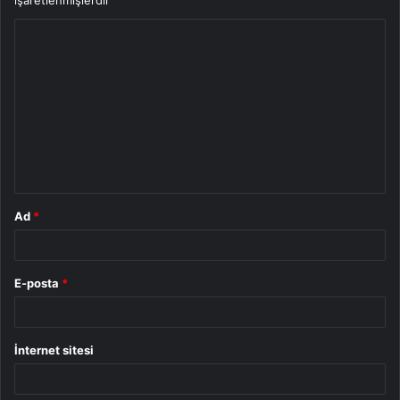
işaretlenmişlerdir
Y
o
r
u
m
*
Ad
*
E-posta
*
İnternet sitesi