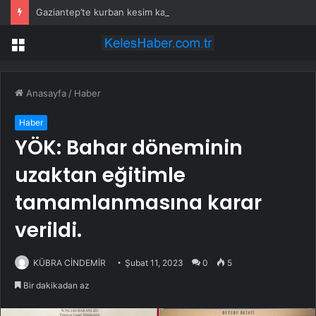
Gaziantep’te kurban kesim kazaları
Menü
Anasayfa
/
Haber
Haber
YÖK: Bahar döneminin
uzaktan eğitimle
tamamlanmasına karar
verildi.
KÜBRA CİNDEMİR
Şubat 11, 2023
0
5
Bir dakikadan az