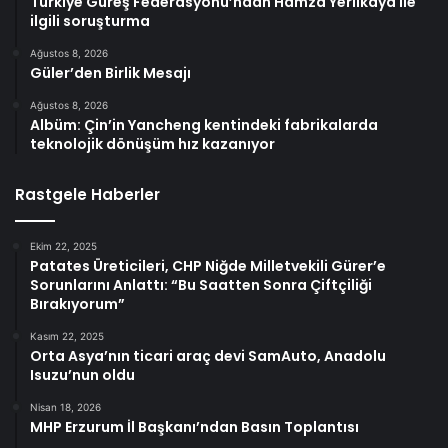
Türkiye Güreş Federasyonu’ndan Hamza Yerlikaya ile
ilgili soruşturma
Ağustos 8, 2026
Güler’den Birlik Mesajı
Ağustos 8, 2026
Albüm: Çin’in Yancheng kentindeki fabrikalarda
teknolojik dönüşüm hız kazanıyor
Rastgele Haberler
Ekim 22, 2025
Patates Üreticileri, CHP Niğde Milletvekili Gürer’e
Sorunlarını Anlattı: “Bu Saatten Sonra Çiftçiliği
Bırakıyorum”
Kasım 22, 2025
Orta Asya’nın ticari araç devi SamAuto, Anadolu
Isuzu’nun oldu
Nisan 18, 2026
MHP Erzurum İl Başkanı’ndan Basın Toplantısı