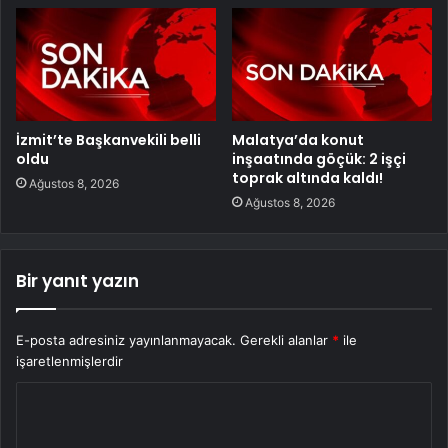
İzmit’te Başkanvekili belli
Malatya’da konut
oldu
inşaatında göçük: 2 işçi
toprak altında kaldı!
Ağustos 8, 2026
Ağustos 8, 2026
Bir yanıt yazın
E-posta adresiniz yayınlanmayacak.
Gerekli alanlar
*
ile
işaretlenmişlerdir
Y
o