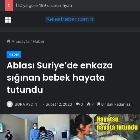
İTO’ya göre 199 ürünün fiyatı arttı
Menü
Anasayfa
/
Haber
Haber
Ablası Suriye’de enkaza
sığınan bebek hayata
tutundu
BORA AYDIN
Şubat 12, 2023
0
7
Bir dakikadan az