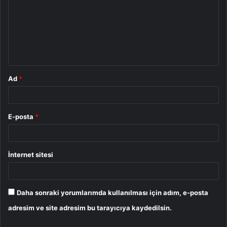
r
u
m
*
Ad
*
E-posta
*
İnternet sitesi
Daha sonraki yorumlarımda kullanılması için adım, e-posta
adresim ve site adresim bu tarayıcıya kaydedilsin.