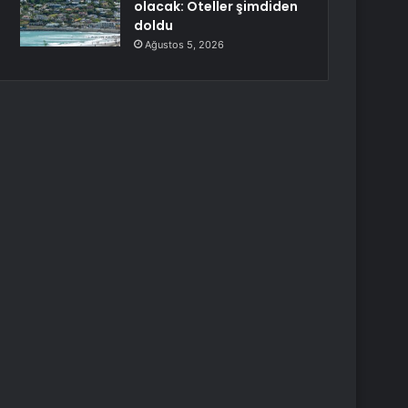
olacak: Oteller şimdiden
doldu
Ağustos 5, 2026