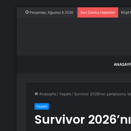
Köşk’
Perşembe, Ağustos 6 2026
Son Dakika Haberleri
ANASAY
Anasayfa
/
Yaşam
/
Survivor 2026’nın şampiyonu bel
Yaşam
Survivor 2026’n