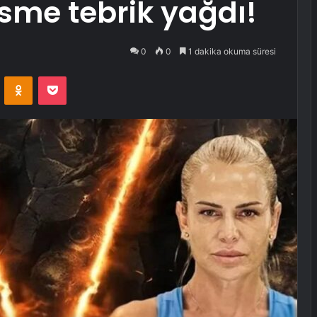
sme tebrik yağdı!
0
0
1 dakika okuma süresi
VKontakte
Odnoklassniki
Pocket