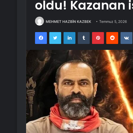
oldu! Kazanan i
MEHMET HAZBİN KAZBEK
Temmuz 5, 2026
Facebook
Twitter
LinkedIn
Tumblr
Pinterest
Reddit