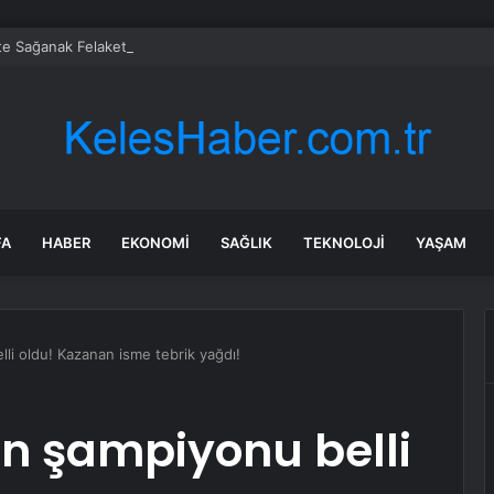
te Sağanak Felaketi: Ev ve İş Yerlerini Su Bastı
FA
HABER
EKONOMI
SAĞLIK
TEKNOLOJI
YAŞAM
li oldu! Kazanan isme tebrik yağdı!
ın şampiyonu belli