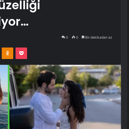
zelliği
iyor…
0
0
Bir dakikadan az
VKontakte
Odnoklassniki
Pocket