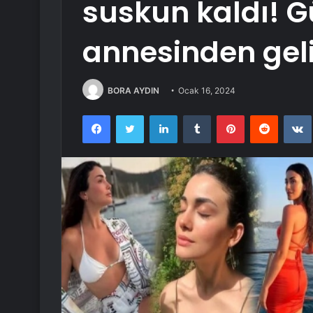
suskun kaldı! Gü
annesinden gel
BORA AYDIN
Ocak 16, 2024
Facebook
Twitter
LinkedIn
Tumblr
Pinterest
Reddit