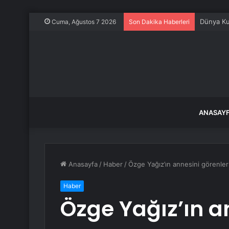
Kahraman
Cuma, Ağustos 7 2026
Son Dakika Haberleri
ANASAY
Anasayfa
/
Haber
/
Özge Yağız’ın annesini görenler
Haber
Özge Yağız’ın a