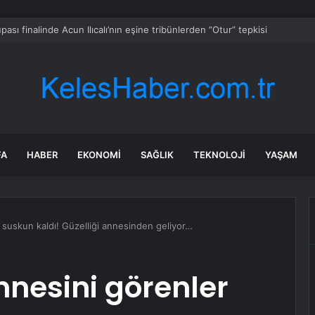
maraş’ta sulama kanalında bulunan 9 yaşındaki çocuk hayatını kaybetti
FA
HABER
EKONOMI
SAĞLIK
TEKNOLOJI
YAŞAM
 suskun kaldı! Güzelliği annesinden geliyor…
nnesini görenler