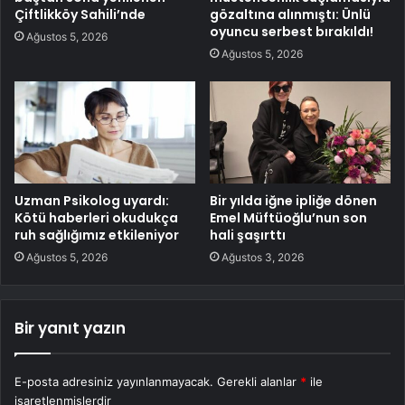
Çiftlikköy Sahili’nde
gözaltına alınmıştı: Ünlü
oyuncu serbest bırakıldı!
Ağustos 5, 2026
Ağustos 5, 2026
Uzman Psikolog uyardı:
Bir yılda iğne ipliğe dönen
Kötü haberleri okudukça
Emel Müftüoğlu’nun son
ruh sağlığımız etkileniyor
hali şaşırttı
Ağustos 5, 2026
Ağustos 3, 2026
Bir yanıt yazın
E-posta adresiniz yayınlanmayacak.
Gerekli alanlar
*
ile
işaretlenmişlerdir