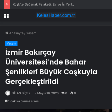
Köşk’te Sağanak Felaketi: Ev ve İş Yerlerini Su Bastı
Menü
Anasayfa
/
Yaşam
Yaşam
İzmir Bakırçay
Üniversitesi’nde Bahar
Şenlikleri Büyük Coşkuyla
Gerçekleştirildi
DİLAN BİÇER
Mayıs 16, 2026
0
0
1 dakika okuma süresi