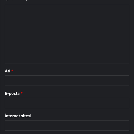
Y
o
r
u
m
*
Ad
*
E-posta
*
İnternet sitesi