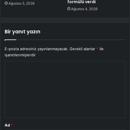
formülü verdi
Ağustos 5, 2026
Ağustos 4, 2026
Bir yanıt yazın
E-posta adresiniz yayınlanmayacak.
Gerekli alanlar
*
ile
işaretlenmişlerdir
Y
o
r
u
m
*
Ad
*