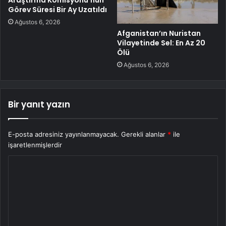
Araştırma Komisyonu’nun
Görev Süresi Bir Ay Uzatıldı
Ağustos 6, 2026
Afganistan’ın Nuristan
Vilayetinde Sel: En Az 20
Ölü
Ağustos 6, 2026
Bir yanıt yazın
E-posta adresiniz yayınlanmayacak.
Gerekli alanlar
*
ile
işaretlenmişlerdir
Y
o
r
u
m