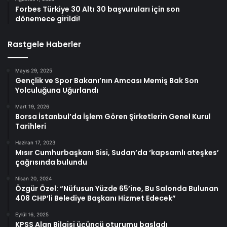
Forbes Türkiye 30 Altı 30 başvuruları için son
dönemece girildi!
Rastgele Haberler
Mayıs 29, 2025
Gençlik ve Spor Bakanı’nın Amcası Memiş Bak Son
Yolculuğuna Uğurlandı
Mart 19, 2026
Borsa İstanbul’da İşlem Gören Şirketlerin Genel Kurul
Tarihleri
Haziran 17, 2023
Mısır Cumhurbaşkanı Sisi, Sudan’da ‘kapsamlı ateşkes’
çağrısında bulundu
Nisan 20, 2024
Özgür Özel: “Nüfusun Yüzde 65’ine, Bu Salonda Bulunan
408 CHP’li Belediye Başkanı Hizmet Edecek”
Eylül 16, 2025
KPSS Alan Bilgisi üçüncü oturumu başladı