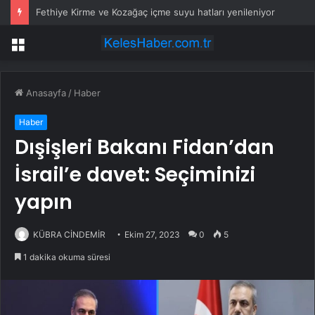
Fethiye Kirme ve Kozağaç içme suyu hatları yenileniyor
Menü
Anasayfa
/
Haber
Haber
Dışişleri Bakanı Fidan’dan
İsrail’e davet: Seçiminizi
yapın
KÜBRA CİNDEMİR
Ekim 27, 2023
0
5
1 dakika okuma süresi