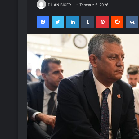
DİLAN BİÇER
Temmuz 6, 2026
Facebook
Twitter
LinkedIn
Tumblr
Pinterest
Reddit