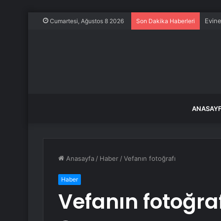
Evine
Cumartesi, Ağustos 8 2026
Son Dakika Haberleri
ANASAY
Anasayfa
/
Haber
/
Vefanın fotoğrafı
Haber
Vefanın fotoğra