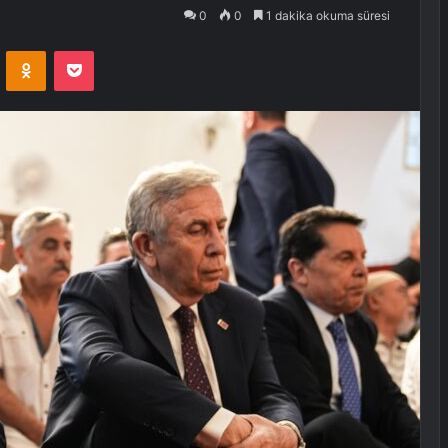
0
0
1 dakika okuma süresi
VKontakte
Odnoklassniki
Pocket