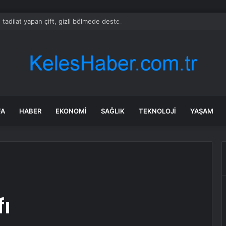
 tadilat yapan çift, gizli bölmede deste deste para buldu
FA
HABER
EKONOMI
SAĞLIK
TEKNOLOJI
YAŞAM
fı