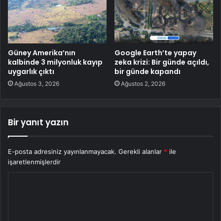
Güney Amerika’nın
Google Earth’te yapay
kalbinde 3 milyonluk kayıp
zeka krizi: Bir günde açıldı,
uygarlık çıktı
bir günde kapandı
Ağustos 3, 2026
Ağustos 2, 2026
Bir yanıt yazın
E-posta adresiniz yayınlanmayacak.
Gerekli alanlar
*
ile
işaretlenmişlerdir
Y
o
r