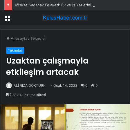
Köşk’te Sağanak Felaketi: Ev ve İş Yerlerini Su Bastı
Menü
Anasayfa
/
Teknoloji
Teknoloji
Uzaktan çalışmayla
etkileşim artacak
ALİ RIZA GÖKTÜRK
Ocak 14, 2023
0
9
2 dakika okuma süresi