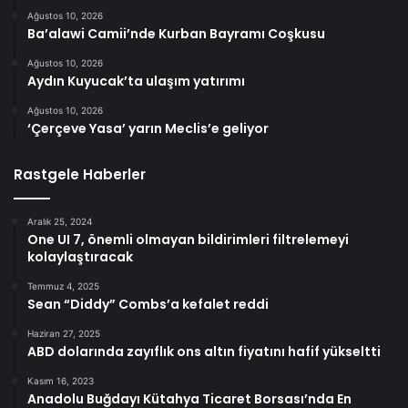
Ağustos 10, 2026
Ba’alawi Camii’nde Kurban Bayramı Coşkusu
Ağustos 10, 2026
Aydın Kuyucak’ta ulaşım yatırımı
Ağustos 10, 2026
‘Çerçeve Yasa’ yarın Meclis’e geliyor
Rastgele Haberler
Aralık 25, 2024
One UI 7, önemli olmayan bildirimleri filtrelemeyi
kolaylaştıracak
Temmuz 4, 2025
Sean “Diddy” Combs’a kefalet reddi
Haziran 27, 2025
ABD dolarında zayıflık ons altın fiyatını hafif yükseltti
Kasım 16, 2023
Anadolu Buğdayı Kütahya Ticaret Borsası’nda En