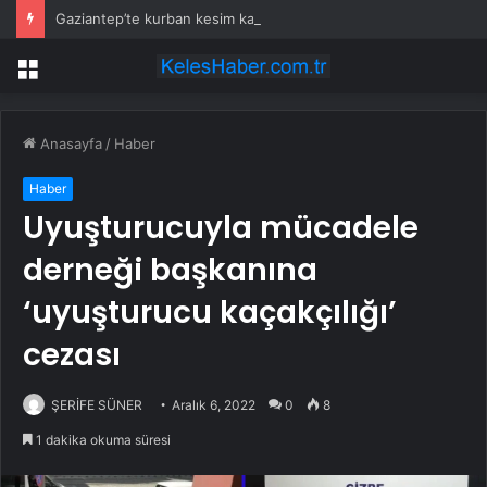
Gaziantep’te kurban kesim kazaları
Menü
Anasayfa
/
Haber
Haber
Uyuşturucuyla mücadele
derneği başkanına
‘uyuşturucu kaçakçılığı’
cezası
ŞERİFE SÜNER
Aralık 6, 2022
0
8
1 dakika okuma süresi