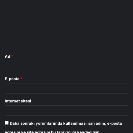
o
r
u
m
*
Ad
*
E-posta
*
İnternet sitesi
Daha sonraki yorumlarımda kullanılması için adım, e-posta
adresim ve site adresim bu tarayıcıya kaydedilsin.