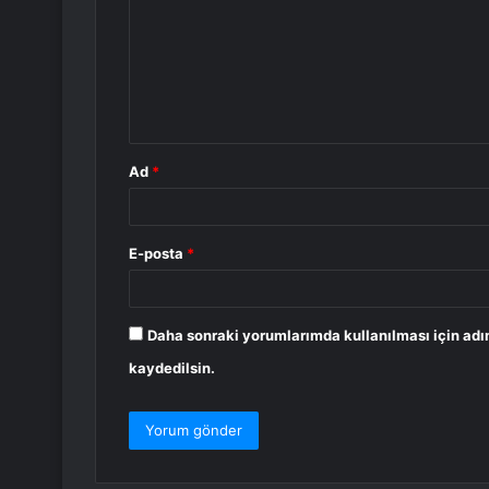
r
u
m
*
Ad
*
E-posta
*
Daha sonraki yorumlarımda kullanılması için adı
kaydedilsin.