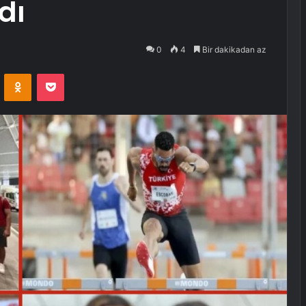
dı
0
4
Bir dakikadan az
VKontakte
Odnoklassniki
Pocket