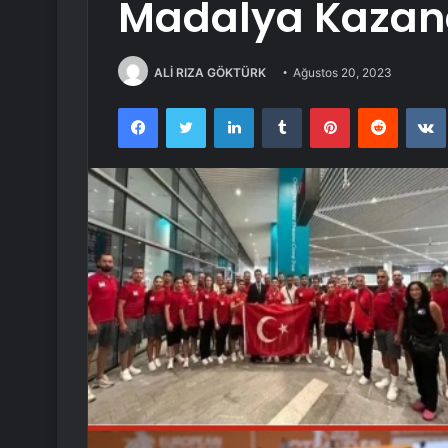
Madalya Kazan
ALİ RIZA GÖKTÜRK
Ağustos 20, 2023
Facebook
Twitter
LinkedIn
Tumblr
Pinterest
Reddit