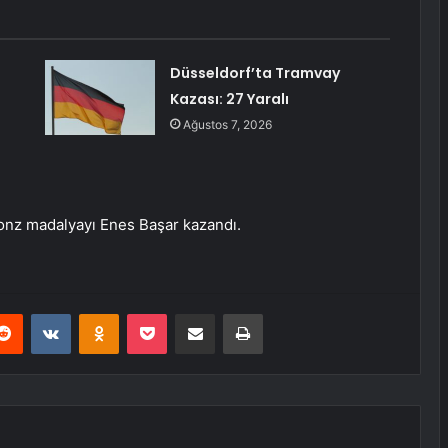
Düsseldorf’ta Tramvay
Kazası: 27 Yaralı
Ağustos 7, 2026
onz madalyayı Enes Başar kazandı.
erest
Reddit
VKontakte
Odnoklassniki
Pocket
E-Posta ile paylaş
Yazdır