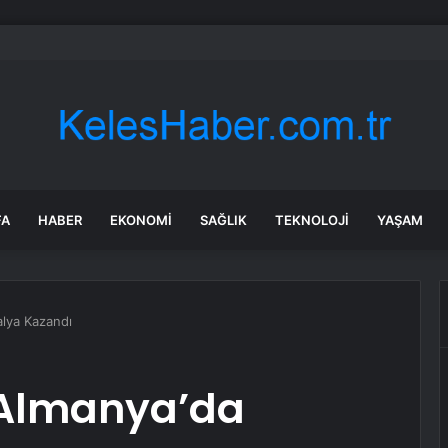
irme ve Kozağaç içme suyu hatları yenileniyor
FA
HABER
EKONOMI
SAĞLIK
TEKNOLOJI
YAŞAM
lya Kazandı
 Almanya’da