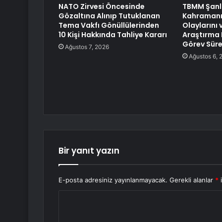
NATO Zirvesi Öncesinde
TBMM Şanlı
Gözaltına Alınıp Tutuklanan
Kahraman
Tema Vakfı Gönüllülerinden
Olaylarını v
10 Kişi Hakkında Tahliye Kararı
Araştırma
Görev Süres
Ağustos 7, 2026
Ağustos 6, 
Bir yanıt yazın
E-posta adresiniz yayınlanmayacak.
Gerekli alanlar
*
i
Y
o