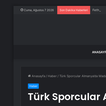
Fethiye K
Cuma, Ağustos 7 2026
Son Dakika Haberleri
ANASAY
Anasayfa
/
Haber
/
Türk Sporcular Almanya’da Mada
Haber
Türk Sporcular