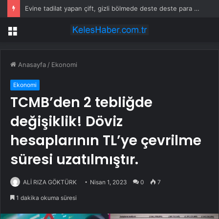
Evine tadilat yapan çift, gizli bölmede deste deste para buldu
Menü
Anasayfa
/
Ekonomi
Ekonomi
TCMB’den 2 tebliğde
değişiklik! Döviz
hesaplarının TL’ye çevrilme
süresi uzatılmıştır.
ALİ RIZA GÖKTÜRK
Nisan 1, 2023
0
7
1 dakika okuma süresi