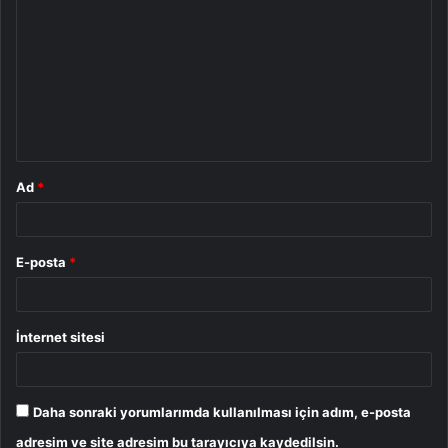
o
r
u
m
*
Ad
*
E-posta
*
İnternet sitesi
Daha sonraki yorumlarımda kullanılması için adım, e-posta
adresim ve site adresim bu tarayıcıya kaydedilsin.