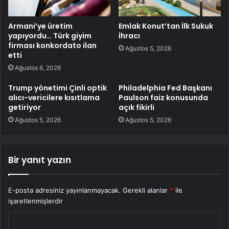
Armani’ye üretim
Emlak Konut’tan İlk Sukuk
yapıyordu… Türk giyim
İhracı
firması konkordato ilan
Ağustos 5, 2026
etti
Ağustos 6, 2026
Trump yönetimi Çinli optik
Philadelphia Fed Başkanı
alıcı-vericilere kısıtlama
Paulson faiz konusunda
getiriyor
açık fikirli
Ağustos 5, 2026
Ağustos 5, 2026
Bir yanıt yazın
E-posta adresiniz yayınlanmayacak.
Gerekli alanlar
*
ile
işaretlenmişlerdir
Y