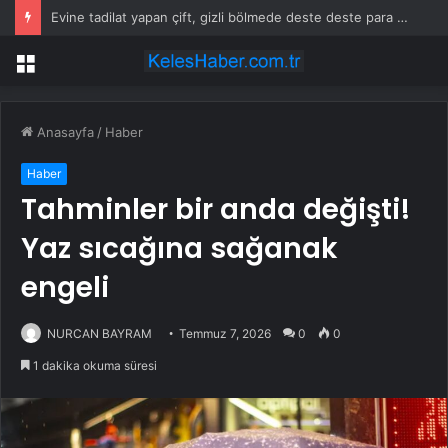
Evine tadilat yapan çift, gizli bölmede deste deste para buldu
Menü
Anasayfa
/
Haber
Haber
Tahminler bir anda değişti!
Yaz sıcağına sağanak
engeli
NURCAN BAYRAM
Temmuz 7, 2026
0
0
1 dakika okuma süresi