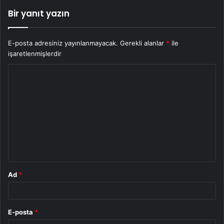
Bir yanıt yazın
E-posta adresiniz yayınlanmayacak.
Gerekli alanlar
*
ile
işaretlenmişlerdir
Y
o
r
u
m
*
Ad
*
E-posta
*