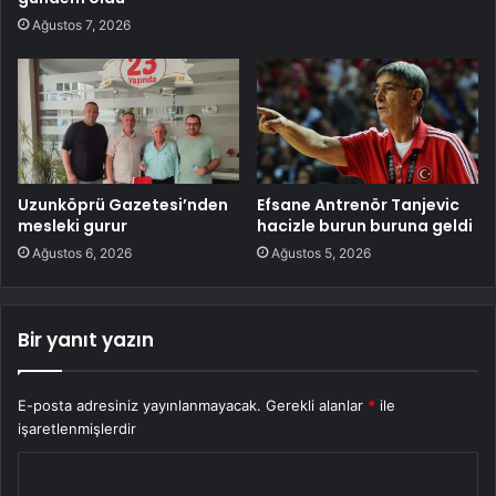
Ağustos 7, 2026
Uzunköprü Gazetesi’nden
Efsane Antrenör Tanjevic
mesleki gurur
hacizle burun buruna geldi
Ağustos 6, 2026
Ağustos 5, 2026
Bir yanıt yazın
E-posta adresiniz yayınlanmayacak.
Gerekli alanlar
*
ile
işaretlenmişlerdir
Y