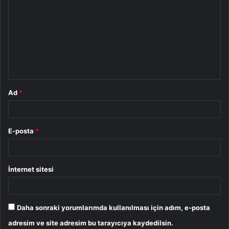
o
r
u
m
*
Ad
*
E-posta
*
İnternet sitesi
Daha sonraki yorumlarımda kullanılması için adım, e-posta
adresim ve site adresim bu tarayıcıya kaydedilsin.