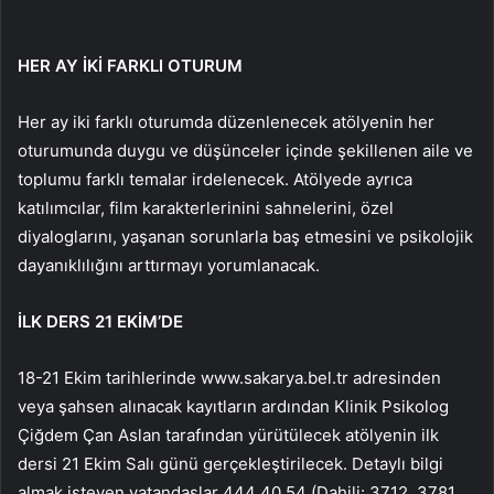
HER AY İKİ FARKLI OTURUM
Her ay iki farklı oturumda düzenlenecek atölyenin her
oturumunda duygu ve düşünceler içinde şekillenen aile ve
toplumu farklı temalar irdelenecek. Atölyede ayrıca
katılımcılar, film karakterlerinini sahnelerini, özel
diyaloglarını, yaşanan sorunlarla baş etmesini ve psikolojik
dayanıklılığını arttırmayı yorumlanacak.
İLK DERS 21 EKİM’DE
18-21 Ekim tarihlerinde www.sakarya.bel.tr adresinden
veya şahsen alınacak kayıtların ardından Klinik Psikolog
Çiğdem Çan Aslan tarafından yürütülecek atölyenin ilk
dersi 21 Ekim Salı günü gerçekleştirilecek. Detaylı bilgi
almak isteyen vatandaşlar 444 40 54 (Dahili: 3712, 3781,