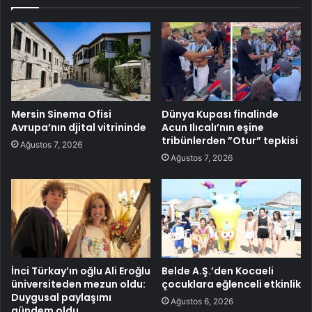
Mersin Sinema Ofisi
Dünya Kupası finalinde
Avrupa’nın djital vitrininde
Acun Ilıcalı’nın eşine
tribünlerden ”Otur” tepkisi
Ağustos 7, 2026
Ağustos 7, 2026
İnci Türkay’ın oğlu Ali Eroğlu
Belde A.Ş.’den Kocaeli
üniversiteden mezun oldu:
çocuklara eğlenceli etkinlik
Duygusal paylaşımı
Ağustos 6, 2026
gündem oldu