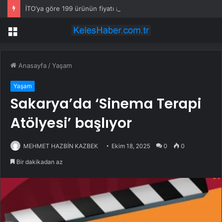
İTO’ya göre 199 ürünün fiyatı arttı
Menü
Anasayfa
/
Yaşam
Yaşam
Sakarya’da ‘Sinema Terapi
Atölyesi’ başlıyor
MEHMET HAZBİN KAZBEK
Ekim 18, 2025
0
0
Bir dakikadan az