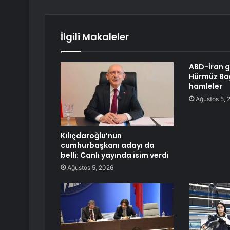
İlgili Makaleler
ABD-İran ge
Hürmüz Boğ
hamleler
Ağustos 5, 
Kılıçdaroğlu’nun
cumhurbaşkanı adayı da
belli: Canlı yayında isim verdi
Ağustos 5, 2026