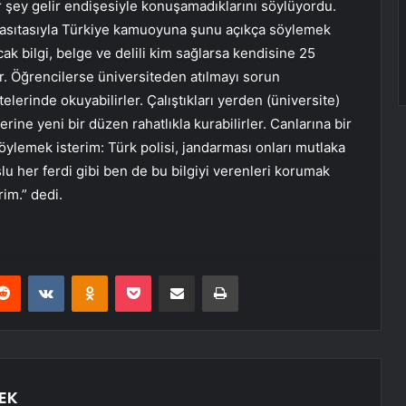
bir şey gelir endişesiyle konuşamadıklarını söylüyordu.
vasıtasıyla Türkiye kamuoyuna şunu açıkça söylemek
cak bilgi, belge ve delili kim sağlarsa kendisine 25
ir. Öğrencilerse üniversiteden atılmayı sorun
elerinde okuyabilirler. Çalıştıkları yerden (üniversite)
rine yeni bir düzen rahatlıkla kurabilirler. Canlarına bir
ylemek isterim: Türk polisi, jandarması onları mutlaka
 her ferdi gibi ben de bu bilgiyi verenleri korumak
im.” dedi.
erest
Reddit
VKontakte
Odnoklassniki
Pocket
E-Posta ile paylaş
Yazdır
EK