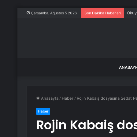
Okuya
Çarşamba, Ağustos 5 2026
Son Dakika Haberleri
ANASAY
Anasayfa
/
Haber
/
Rojin Kabaiş dosyasına Sedat P
Haber
Rojin Kabaiş do