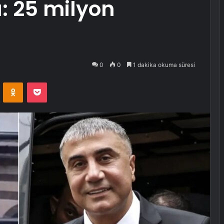
u: 25 milyon
0
0
1 dakika okuma süresi
VKontakte
Odnoklassniki
Pocket