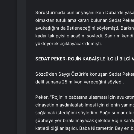
Soruşturmada bunlar yaşanırken Dubai’de yaşay
olmaktan tutuklama kararı bulunan Sedat Peker’
avukatlığını da üstleneceğini söylemişti. Barkı
kadar takipçisi olacağını söyledi. Sanırım kend
yükleyerek açıklayacak”demişti.
SEDAT PEKER: ROJİN KABAİŞ’LE İLGİLİ BİLG
Sözcü’den Saygı Öztürk’e konuşan Sedat Peker, 
delil sunana 25 milyon vereceğini söyledi.
Peker, “Rojin’in babasına ulaşması için avukat
cinayetinin aydınlatılabilmesi için ailenin yanı
sağlamak istediğimi söyledim. Sağolsunlar olur v
şüpheye yer bırakılmayacak şekilde Rojin karde
katledildiği anlaşıldı. Baba Nizamettin Bey en b