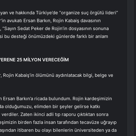
an ve hakkında Türkiye’de “organize suç örgütü lideri”
in avukatı Ersan Barkın, Rojin Kabaiş davasının
n, “Sayın Sedat Peker de Rojin’in dosyasının sonuna
isi bu desteği önümüzdeki günlerde farklı bir anlam
İ VERENE 25 MİLYON VERECEĞİM
Rojin Kabaiş’in ölümünü aydınlatacak bilgi, belge ve
ım Ersan Barkın’a ricada bulundum. Rojin kardeşimizin
nda olduğumuzu, elimden bir şeyler gelirse katkı
erdiler. Zaten ikinci adli tıp raporu çıktıktan sonra
şimizin birden fazla insan tarafından tecavüze uğrayıp
aşından itibaren bu olayı bilenlerin üniversiteden ya da