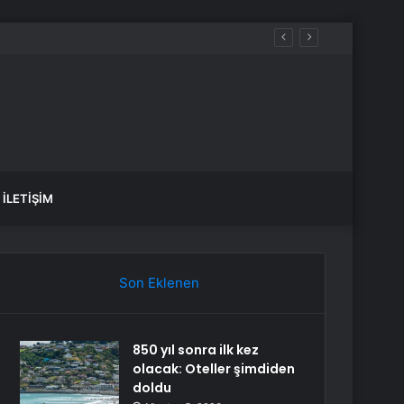
İLETIŞIM
Son Eklenen
850 yıl sonra ilk kez
olacak: Oteller şimdiden
doldu