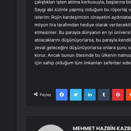
çalıştıkları işten atılma korkusuyla, başlarına 
Saygı abi sizinle yapmış olduğum bu röportaj 
isterim: Rojin kardeşimizin cinayetini aydınlata
milyon lira tarafımdan hediye olarak verilecekt
etmesinler. Bu parayla dünyanın en iyi üniversit
atılacaklarını düşünüyorlarsa, bu parayla kendile
zeval geleceğini düşünüyorlarsa onlara şunu sö
korur. Ancak bunun ötesinde bu ülkenin namuslu
için sahip olduğum tüm imkanları seferber eder
Facebook
Twitter
LinkedIn
Tumblr
Pint
Paylaş
MEHMET HAZBİN KAZB