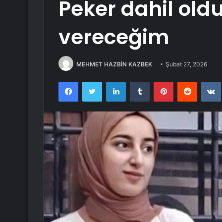
Peker dahil old
vereceğim
MEHMET HAZBİN KAZBEK
Şubat 27, 2026
Facebook
Twitter
LinkedIn
Tumblr
Pinterest
Reddit