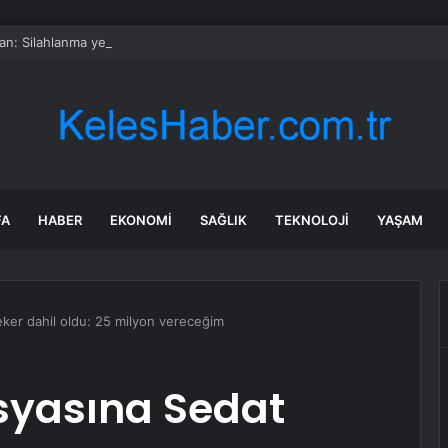
n: Silahlanma yeni Osmanlıcı yayılma planı
FA
HABER
EKONOMI
SAĞLIK
TEKNOLOJI
YAŞAM
eker dahil oldu: 25 milyon vereceğim
syasına Sedat