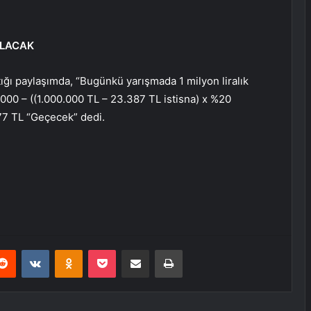
ALACAK
ğı paylaşımda, “Bugünkü yarışmada 1 milyon liralık
000 – ((1.000.000 TL – 23.387 TL istisna) x %20
677 TL “Geçecek” dedi.
erest
Reddit
VKontakte
Odnoklassniki
Pocket
E-Posta ile paylaş
Yazdır