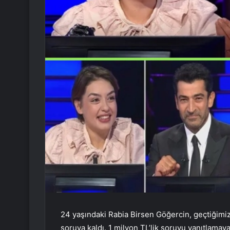
24 yaşındaki Rabia Birsen Göğercin, geçtiğimi
soruya kaldı. 1 milyon TL’lik soruyu yanıtlama