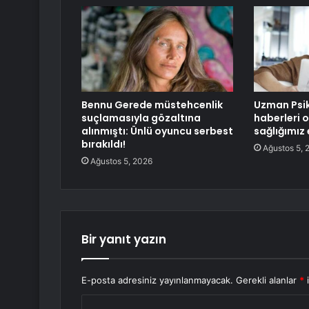
Bennu Gerede müstehcenlik
Uzman Psik
suçlamasıyla gözaltına
haberleri 
alınmıştı: Ünlü oyuncu serbest
sağlığımız 
bırakıldı!
Ağustos 5, 
Ağustos 5, 2026
Bir yanıt yazın
E-posta adresiniz yayınlanmayacak.
Gerekli alanlar
*
i
Y