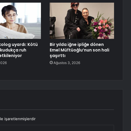
olog uyardı: Kötü
Bir yılda iğne ipliğe dönen
okudukça ruh
Emel Müftüoğlu’nun son hali
etkileniyor
şaşırttı
2026
Ağustos 3, 2026
le işaretlenmişlerdir