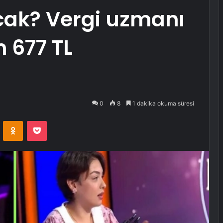
cak? Vergi uzmanı
n 677 TL
0
8
1 dakika okuma süresi
VKontakte
Odnoklassniki
Pocket