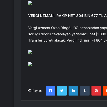
VERGİ UZMANI: RAKİP NET 804 BİN 677 TL 
Vergi uzmanı Ozan Bingöl, “X” hesabından yaptı
soruyu doğru cevaplayan yarışmacı, net [1.000.
Transfer ücreti alacak. Vergi İndirimi) =] 804.
Facebook
Twitter
LinkedIn
Tumblr
Pint
Paylaş