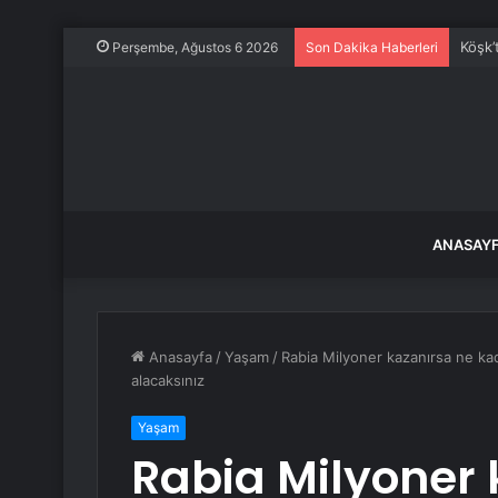
Köşk’
Perşembe, Ağustos 6 2026
Son Dakika Haberleri
ANASAY
Anasayfa
/
Yaşam
/
Rabia Milyoner kazanırsa ne kad
alacaksınız
Yaşam
Rabia Milyoner 