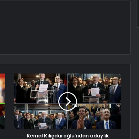
Kemal Kılıçdaroğlu'ndan adaylık