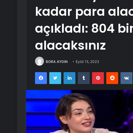
kadar para ala
açıkladı: 804 bi
alacaksınız
BORA AYDIN
Eylül 15, 2023
Facebook
Twitter
LinkedIn
Tumblr
Pinterest
Reddit