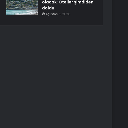
olacak: Oteller şimdiden
doldu
Ağustos 5, 2026