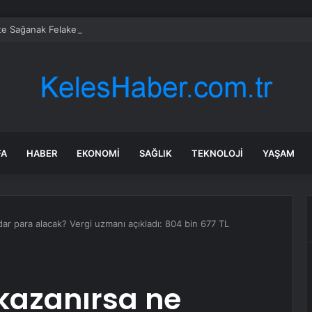
te Sağanak Felaketi: Ev ve İş Yerlerini Su Bastı
FA
HABER
EKONOMI
SAĞLIK
TEKNOLOJI
YAŞAM
ar para alacak? Vergi uzmanı açıkladı: 804 bin 677 TL
kazanırsa ne