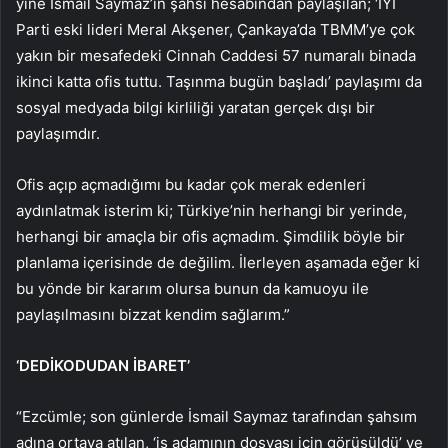
yine İsmail Saymaz’ın şahsi hesabından paylaşılan; ‘İYİ
Parti eski lideri Meral Akşener, Çankaya’da TBMM’ye çok
yakın bir mesafedeki Cinnah Caddesi 57 numaralı binada
ikinci katta ofis tuttu. Taşınma bugün başladı’ paylaşımı da
sosyal medyada bilgi kirliliği yaratan gerçek dışı bir
paylaşımdır.
Ofis açıp açmadığımı bu kadar çok merak edenleri
aydınlatmak isterim ki; Türkiye’nin herhangi bir yerinde,
herhangi bir amaçla bir ofis açmadım. Şimdilik böyle bir
planlama içerisinde de değilim. İlerleyen aşamada eğer ki
bu yönde bir kararım olursa bunun da kamuoyu ile
paylaşılmasını bizzat kendim sağlarım.”
‘DEDİKODUDAN İBARET’
“Ezcümle; son günlerde İsmail Saymaz tarafından şahsım
adına ortaya atılan, ‘iş adamının dosyası için görüşüldü’ ve