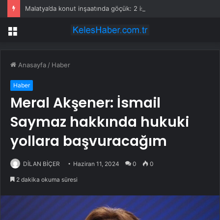
Malatya’da konut inşaatında göçük: 2 işçi toprak altında kaldı!
Menü
Anasayfa
/
Haber
Haber
Meral Akşener: İsmail
Saymaz hakkında hukuki
yollara başvuracağım
DİLAN BİÇER
Haziran 11, 2024
0
0
2 dakika okuma süresi