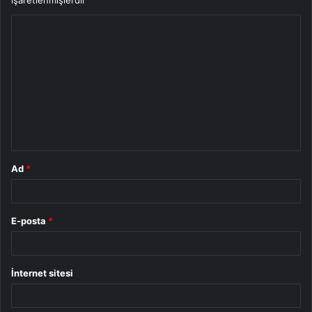
Y
o
r
u
m
*
Ad
*
E-posta
*
İnternet sitesi