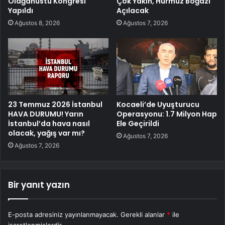
Olağanüstü Kongresi
Çok Yakın, Hürmüz Boğazı
Yapıldı
Açılacak
Ağustos 8, 2026
Ağustos 7, 2026
23 Temmuz 2026 İstanbul
Kocaeli’de Uyuşturucu
HAVA DURUMU! Yarın
Operasyonu: 1.7 Milyon Hap
İstanbul’da hava nasıl
Ele Geçirildi
olacak, yağış var mı?
Ağustos 7, 2026
Ağustos 7, 2026
Bir yanıt yazın
E-posta adresiniz yayınlanmayacak.
Gerekli alanlar
*
ile
işaretlenmişlerdir