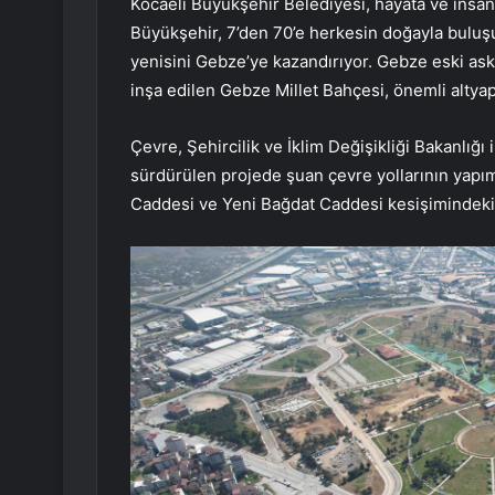
Kocaeli Büyükşehir Belediyesi, hayata ve insa
Büyükşehir, 7’den 70’e herkesin doğayla buluşup
yenisini Gebze’ye kazandırıyor. Gebze eski as
inşa edilen Gebze Millet Bahçesi, önemli altyapı
Çevre, Şehircilik ve İklim Değişikliği Bakanlığı 
sürdürülen projede şuan çevre yollarının yapı
Caddesi ve Yeni Bağdat Caddesi kesişimindeki k