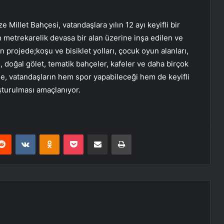
 Millet Bahçesi, vatandaşlara yılın 12 ayı keyifli bir
 metrekarelik devasa bir alan üzerine inşa edilen ve
n projede;koşu ve bisiklet yolları, çocuk oyun alanları,
i, doğal gölet, tematik bahçeler, kafeler ve daha birçok
e, vatandaşların hem spor yapabileceği hem de keyifli
şturulması amaçlanıyor.
erest
Reddit
VKontakte
Odnoklassniki
Pocket
E-Posta ile paylaş
Yazdır