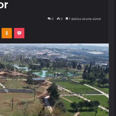
or
0
0
1 dakika okuma süresi
VKontakte
Odnoklassniki
Pocket