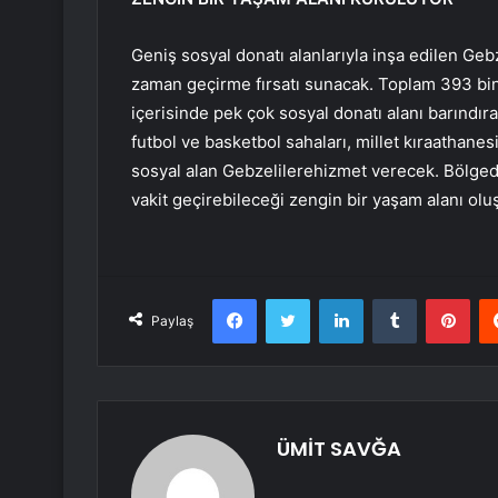
Geniş sosyal donatı alanlarıyla inşa edilen Gebze
zaman geçirme fırsatı sunacak. Toplam 393 bin
içerisinde pek çok sosyal donatı alanı barındıra
futbol ve basketbol sahaları, millet kıraathanes
sosyal alan Gebzelilerehizmet verecek. Bölged
vakit geçirebileceği zengin bir yaşam alanı olu
Facebook
Twitter
LinkedIn
Tumblr
Pint
Paylaş
ÜMİT SAVĞA