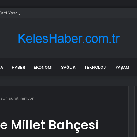
Otel Yangını Davasında Karar İstinafa Taşındı
FA
HABER
EKONOMI
SAĞLIK
TEKNOLOJI
YAŞAM
son sürat ilerliyor
e Millet Bahçesi