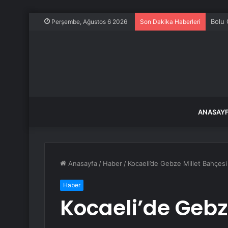
Bolu 
Perşembe, Ağustos 6 2026
Son Dakika Haberleri
ANASAY
Anasayfa
/
Haber
/
Kocaeli’de Gebze Millet Bahçesi 
Haber
Kocaeli’de Gebz