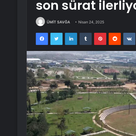
son sürat ilerliy
ÜMİT SAVĞA
Nisan 24, 2025
Facebook
Twitter
LinkedIn
Tumblr
Pinterest
Reddit