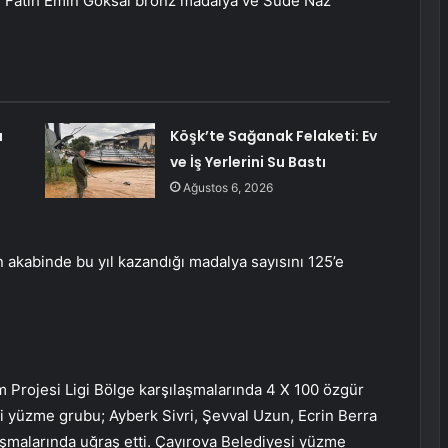
 Fatih Emin Göksal bronz madalya ve Sude Naz
a
Köşk’te Sağanak Felaketi: Ev
ve İş Yerlerini Su Bastı
Ağustos 6, 2026
 akabinde bu yıl kazandığı madalya sayısını 125’e
m Projesi Ligi Bölge karşılaşmalarında 4 X 100 özgür
si yüzme grubu; Ayberk Sivri, Şevval Uzun, Ecrin Berra
laşmalarında uğraş etti. Çayırova Belediyesi yüzme