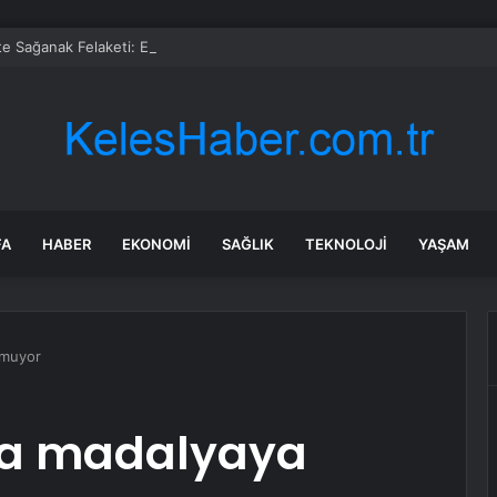
te Sağanak Felaketi: Ev ve İş Yerlerini Su Bastı
FA
HABER
EKONOMI
SAĞLIK
TEKNOLOJI
YAŞAM
ymuyor
va madalyaya