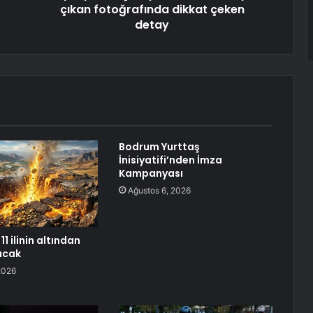
çıkan fotoğrafında dikkat çeken
detay
Bodrum Yurttaş
İnisiyatifi’nden İmza
Kampanyası
Ağustos 6, 2026
11 ilinin altından
racak
2026