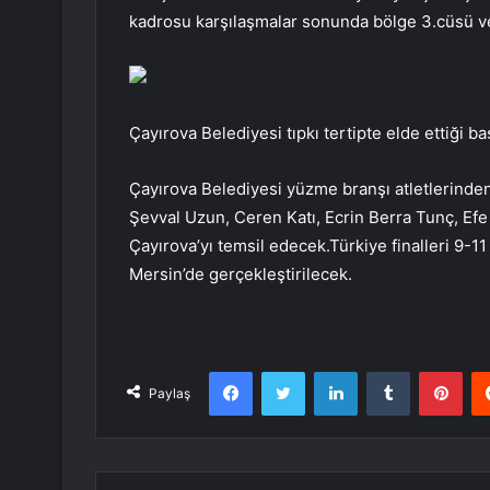
kadrosu karşılaşmalar sonunda bölge 3.cüsü ve
Çayırova Belediyesi tıpkı tertipte elde ettiği baş
Çayırova Belediyesi yüzme branşı atletlerinden
Şevval Uzun, Ceren Katı, Ecrin Berra Tunç, Efe
Çayırova’yı temsil edecek.Türkiye finalleri 9-11
Mersin’de gerçekleştirilecek.
Facebook
Twitter
LinkedIn
Tumblr
Pint
Paylaş