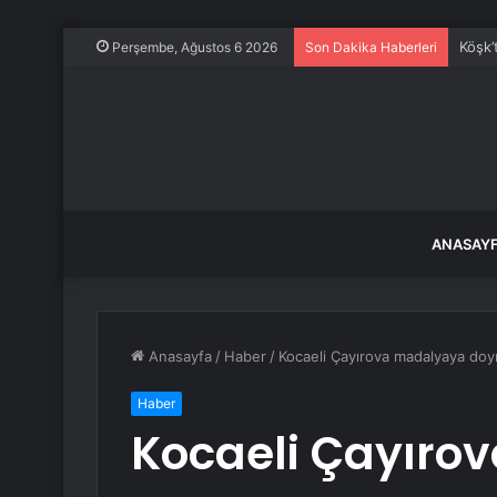
Köşk’
Perşembe, Ağustos 6 2026
Son Dakika Haberleri
ANASAY
Anasayfa
/
Haber
/
Kocaeli Çayırova madalyaya do
Haber
Kocaeli Çayıro