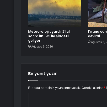
Meteoroloji uyardı! 21 yıl
Fırtına cam
sonra ilk… 35 ile şiddetli
devirdi
geliyor
Ağustos 6, 
Ağustos 6, 2026
Bir yanıt yazın
E-posta adresiniz yayınlanmayacak.
Gerekli alanlar
*
i
Y
o