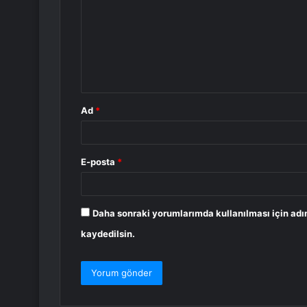
r
u
m
*
Ad
*
E-posta
*
Daha sonraki yorumlarımda kullanılması için adı
kaydedilsin.