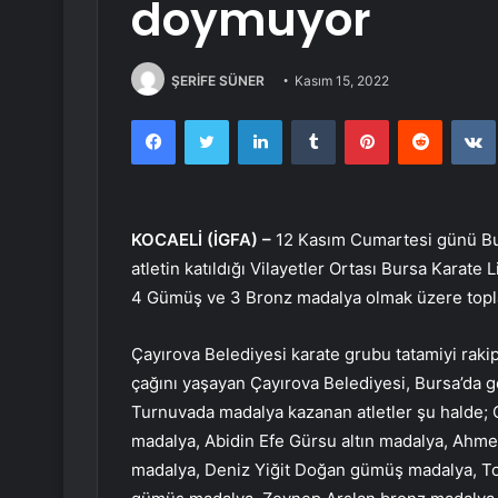
doymuyor
ŞERİFE SÜNER
Kasım 15, 2022
Facebook
Twitter
LinkedIn
Tumblr
Pinterest
Reddit
KOCAELİ (İGFA) –
12 Kasım Cumartesi günü Bur
atletin katıldığı Vilayetler Ortası Bursa Karate 
4 Gümüş ve 3 Bronz madalya olmak üzere topl
Çayırova Belediyesi karate grubu tatamiyi raki
çağını yaşayan Çayırova Belediyesi, Bursa’da g
Turnuvada madalya kazanan atletler şu halde; C
madalya, Abidin Efe Gürsu altın madalya, Ahme
madalya, Deniz Yiğit Doğan gümüş madalya, T