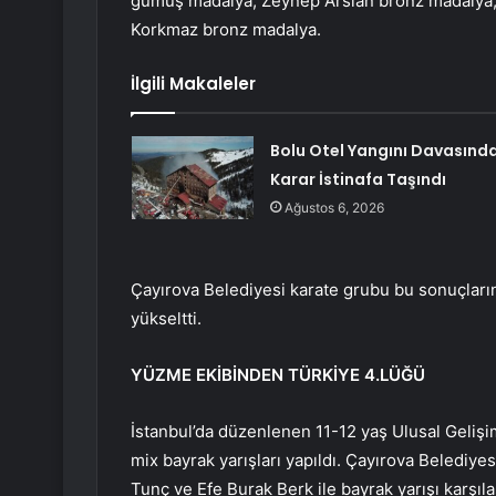
gümüş madalya, Zeynep Arslan bronz madalya,
Korkmaz bronz madalya.
İlgili Makaleler
Bolu Otel Yangını Davasınd
Karar İstinafa Taşındı
Ağustos 6, 2026
Çayırova Belediyesi karate grubu bu sonuçların
yükseltti.
YÜZME EKİBİNDEN TÜRKİYE 4.LÜĞÜ
İstanbul’da düzenlenen 11-12 yaş Ulusal Gelişi
mix bayrak yarışları yapıldı. Çayırova Belediye
Tunç ve Efe Burak Berk ile bayrak yarışı karşı