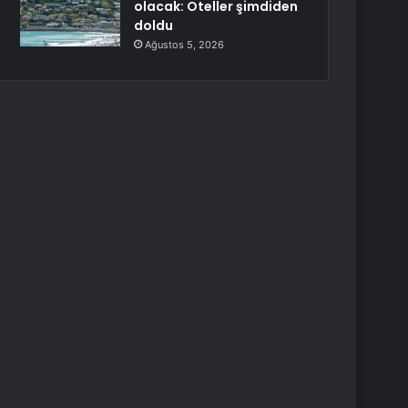
olacak: Oteller şimdiden
doldu
Ağustos 5, 2026