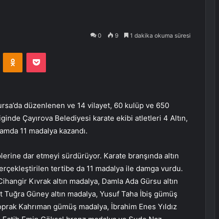
0
9
1 dakika okuma süresi
VKontakte
Odnoklassniki
Pocket
sa’da düzenlenen ve 14 vilayet, 60 kulüp ve 650
Liginde Çayırova Belediyesi karate ekibi atletleri 4 Altın,
amda 11 madalya kazandı.
plerine dar etmeyi sürdürüyor. Karate branşında altın
erçekleştirilen tertibe da 11 madalya ile damga vurdu.
ihangir Kıvrak altın madalya, Damla Ada Gürsu altın
t Tuğra Güney altın madalya, Yusuf Taha İbiş gümüş
oprak Kahrıman gümüş madalya, İbrahim Enes Yıldız