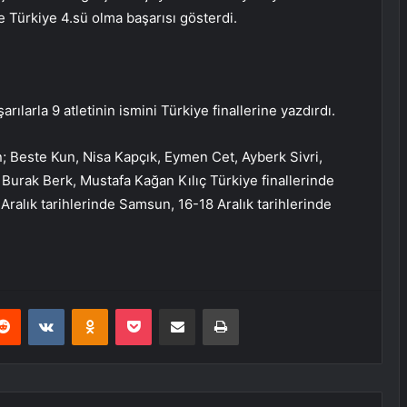
 Türkiye 4.sü olma başarısı gösterdi.
arılarla 9 atletinin ismini Türkiye finallerine yazdırdı.
; Beste Kun, Nisa Kapçık, Eymen Cet, Ayberk Sivri,
 Burak Berk, Mustafa Kağan Kılıç Türkiye finallerinde
 Aralık tarihlerinde Samsun, 16-18 Aralık tarihlerinde
erest
Reddit
VKontakte
Odnoklassniki
Pocket
E-Posta ile paylaş
Yazdır