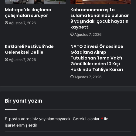
Maltepe’de ilaçlama
Kahramanmaraş’ta
çalışmaları sürüyor
sulama kanalında bulunan
9 yaşındaki çocuk hayatını
Ağustos 7, 2026
kaybetti
Ağustos 7, 2026
Kırklareli Festivali’nde
NATO Zirvesi Öncesinde
Geleneksel Defile
Gözaltına Alınıp
Tutuklanan Tema Vakfı
Ağustos 7, 2026
Gönüllülerinden 10 Kişi
Hakkında Tahliye Kararı
Ağustos 7, 2026
Bir yanıt yazın
E-posta adresiniz yayınlanmayacak.
Gerekli alanlar
*
ile
işaretlenmişlerdir