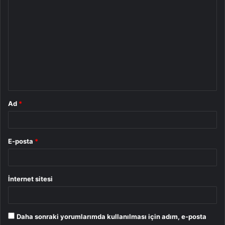
Y
o
r
u
m
*
Ad
*
E-posta
*
İnternet sitesi
Daha sonraki yorumlarımda kullanılması için adım, e-posta