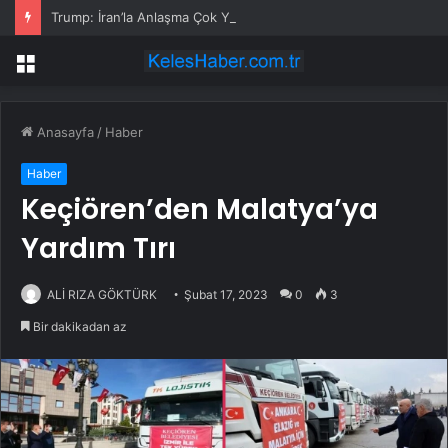
Trump: İran’la Anlaşma Çok Yakın, Hürmüz Boğazı Açılacak
Menü
Anasayfa
/
Haber
Haber
Keçiören’den Malatya’ya
Yardım Tırı
ALİ RIZA GÖKTÜRK
Şubat 17, 2023
0
3
Bir dakikadan az