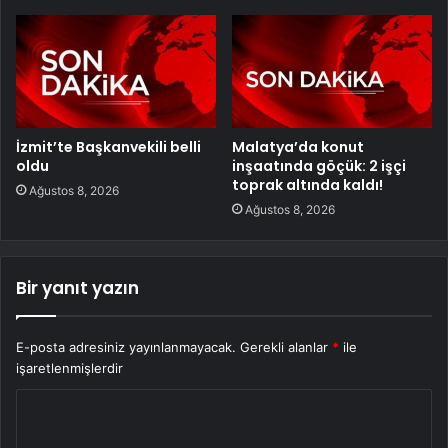
İzmit’te Başkanvekili belli
Malatya’da konut
oldu
inşaatında göçük: 2 işçi
toprak altında kaldı!
Ağustos 8, 2026
Ağustos 8, 2026
Bir yanıt yazın
E-posta adresiniz yayınlanmayacak.
Gerekli alanlar
*
ile
işaretlenmişlerdir
Y
o