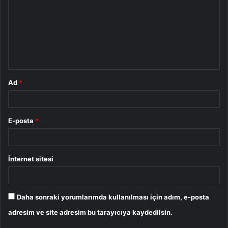
r
u
m
*
Ad
*
E-posta
*
İnternet sitesi
Daha sonraki yorumlarımda kullanılması için adım, e-posta
adresim ve site adresim bu tarayıcıya kaydedilsin.