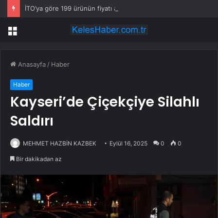
İTO’ya göre 199 ürünün fiyatı arttı
Menü
Anasayfa
/
Haber
Haber
Kayseri’de Çiçekçiye Silahlı
Saldırı
MEHMET HAZBİN KAZBEK
Eylül 16, 2025
0
0
Bir dakikadan az