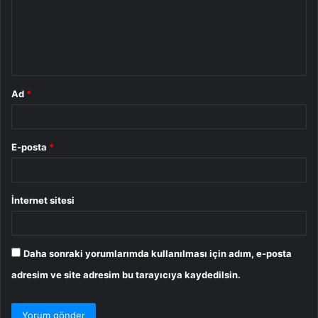
u
m
*
Ad
*
E-posta
*
İnternet sitesi
Daha sonraki yorumlarımda kullanılması için adım, e-posta
adresim ve site adresim bu tarayıcıya kaydedilsin.