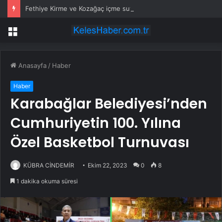
Fethiye Kirme ve Kozağaç içme suyu hatları yenileniyor
Menü
Anasayfa
/
Haber
Haber
Karabağlar Belediyesi’nden
Cumhuriyetin 100. Yılına
Özel Basketbol Turnuvası
KÜBRA CİNDEMİR
Ekim 22, 2023
0
8
1 dakika okuma süresi