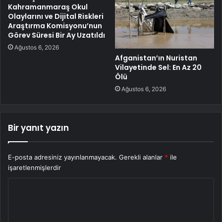
Kahramanmaraş Okul
Olaylarını ve Dijital Riskleri
Araştırma Komisyonu’nun
Görev Süresi Bir Ay Uzatıldı
Ağustos 6, 2026
Afganistan’ın Nuristan
Vilayetinde Sel: En Az 20
Ölü
Ağustos 6, 2026
Bir yanıt yazın
E-posta adresiniz yayınlanmayacak.
Gerekli alanlar
*
ile
işaretlenmişlerdir
Y
o
r