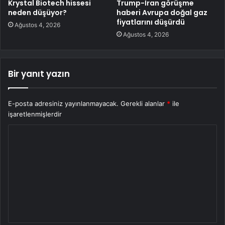
Krystal Biotech hissesi
Trump-İran görüşme
neden düşüyor?
haberi Avrupa doğal gaz
fiyatlarını düşürdü
Ağustos 4, 2026
Ağustos 4, 2026
Bir yanıt yazın
E-posta adresiniz yayınlanmayacak.
Gerekli alanlar
*
ile
işaretlenmişlerdir
Y
o
r
u
m
*