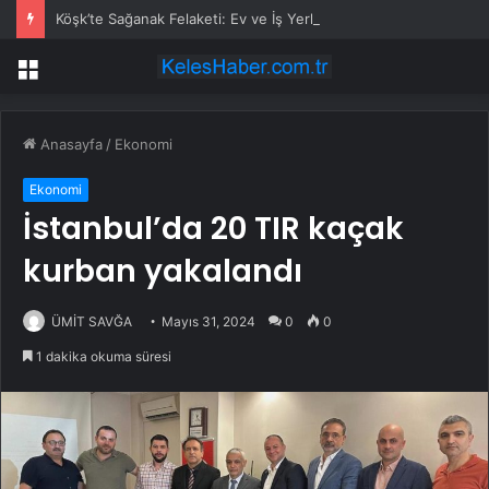
Köşk’te Sağanak Felaketi: Ev ve İş Yerlerini Su Bastı
Menü
Anasayfa
/
Ekonomi
Ekonomi
İstanbul’da 20 TIR kaçak
kurban yakalandı
ÜMİT SAVĞA
Mayıs 31, 2024
0
0
1 dakika okuma süresi