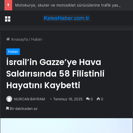
Motokurye, skuter ve motosiklet sürücülerine trafik yasağı
Menü
Anasayfa
/
Haber
Haber
İsrail’in Gazze’ye Hava
Saldırısında 58 Filistinli
Hayatını Kaybetti
NURCAN BAYRAM
Temmuz 16, 2025
0
0
Bir dakikadan az