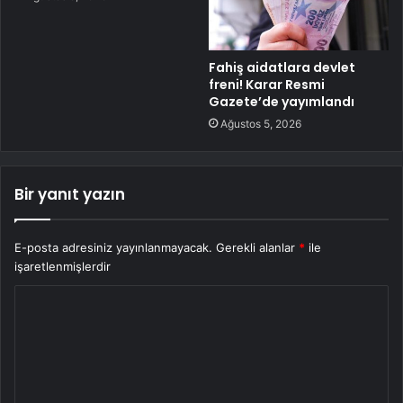
Fahiş aidatlara devlet
freni! Karar Resmi
Gazete’de yayımlandı
Ağustos 5, 2026
Bir yanıt yazın
E-posta adresiniz yayınlanmayacak.
Gerekli alanlar
*
ile
işaretlenmişlerdir
Y
o
r
u