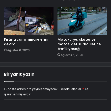
Fırtına cami minarelerini
Motokurye, skuter ve
devirdi
motosiklet sürücülerine
trafik yasağı
Ağustos 6, 2026
Ağustos 6, 2026
Bir yanıt yazın
E-posta adresiniz yayınlanmayacak.
Gerekli alanlar
*
ile
işaretlenmişlerdir
Y
o