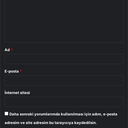
r
u
m
*
Ad
*
E-posta
*
İnternet sitesi
Daha sonraki yorumlarımda kullanılması için adım, e-posta
adresim ve site adresim bu tarayıcıya kaydedilsin.