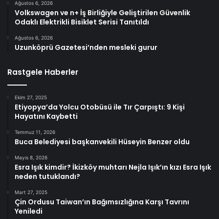
Ağustos 6, 2026
Volkswagen ve n+ İş Birliğiyle Geliştirilen Güvenlik
Odaklı Elektrikli Bisiklet Serisi Tanıtıldı
Ağustos 6, 2026
Uzunköprü Gazetesi’nden mesleki gurur
Rastgele Haberler
Ekim 27, 2025
Etiyopya’da Yolcu Otobüsü ile Tır Çarpıştı: 9 Kişi
Hayatını Kaybetti
Temmuz 11, 2026
Buca Belediyesi başkanvekili Hüseyin Benzer oldu
Mayıs 8, 2026
Esra Işık kimdir? İkizköy muhtarı Nejla Işık’ın kızı Esra Işık
neden tutuklandı?
Mart 27, 2025
Çin Ordusu Taiwan’ın Bağımsızlığına Karşı Tavrını
Yeniledi