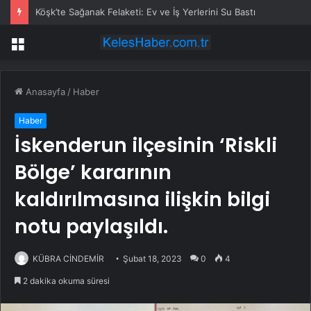
Köşk’te Sağanak Felaketi: Ev ve İş Yerlerini Su Bastı
Menü
Anasayfa
/
Haber
Haber
İskenderun ilçesinin ‘Riskli
Bölge’ kararının
kaldırılmasına ilişkin bilgi
notu paylaşıldı.
KÜBRA CİNDEMİR
Şubat 18, 2023
0
4
2 dakika okuma süresi