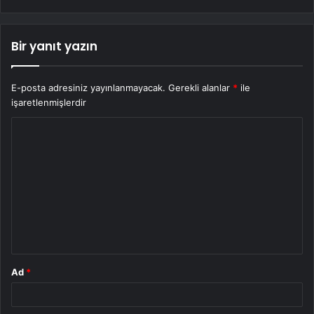
Bir yanıt yazın
E-posta adresiniz yayınlanmayacak.
Gerekli alanlar
*
ile
işaretlenmişlerdir
Y
o
r
u
m
*
Ad
*