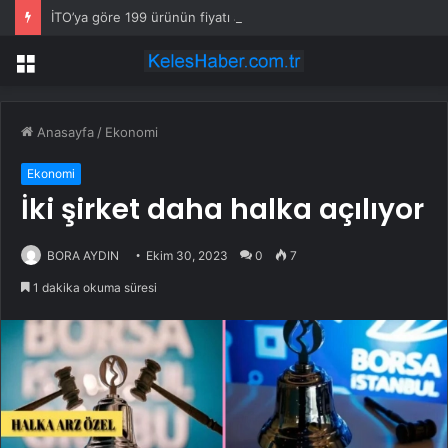
İTO’ya göre 199 ürünün fiyatı arttı
Menü
Anasayfa
/
Ekonomi
Ekonomi
İki şirket daha halka açılıyor
BORA AYDIN
Ekim 30, 2023
0
7
1 dakika okuma süresi