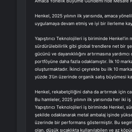
Amaca Yönelik Büyüme Gündemi’nde Mesafe Ka
Henkel, 2025 yılının ilk yarısında, amaca yönel
uygulamaya devam etmiş ve iyi bir ilerleme kay
Yapıştırıcı Teknolojileri iş biriminde Henkel’in 
sürdürülebilirlik gibi global trendlere net bir 
gücünü ve dayanıklılığını artırmasına yardımcı 
portföyüne daha fazla odaklamıştır. İlk 10 marka
oluşturmaktadır. İkinci çeyrekte bu ilk 10 marka
yüzde 3’ün üzerinde organik satış büyümesi ka
Henkel, rekabetçiliğini daha da artırmak için c
Bu hamleler, 2025 yılının ilk yarısında her iki
Yapıştırıcı Teknolojileri iş biriminde Henkel, s
şekilde odaklanarak metal ambalaj işinde yüks
üzerinde bir performans göstermiştir. Bu segme
olan, düşük sıcaklıkta kullanılabilen ve az köpü