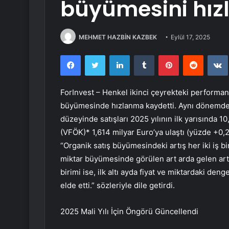
büyümesini hızl
MEHMET HAZBİN KAZBEK
Eylül 17, 2025
Facebook
Twitter
LinkedIn
Tumblr
Pinterest
Reddit
ForInvest –
Henkel
ikinci çeyrekteki performansı
büyümesinde hızlanma kaydetti. Aynı dönemde ka
düzeyinde satışları 2025 yılının ilk yarısında 10
(VFÖK)* 1,614 milyar Euro’ya ulaştı (yüzde +0,
“Organik satış büyümesindeki artış her iki iş b
miktar büyümesinde görülen art arda gelen artış ö
birimi ise, ilk altı ayda fiyat ve miktardaki den
elde etti.” sözleriyle dile getirdi.
2025 Mali Yılı İçin Öngörü Güncellendi