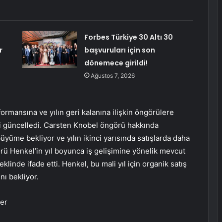
Forbes Türkiye 30 Altı 30
r
başvuruları için son
dönemece girildi!
Ağustos 7, 2026
formansına ve yılın geri kalanına ilişkin öngörülere
ini güncelledi. Carsten Knobel öngörü hakkında
 büyüme bekliyor ve yılın ikinci yarısında satışlarda daha
rü Henkel’in yıl boyunca iş gelişimine yönelik mevcut
klinde ifade etti. Henkel, bu mali yıl için organik satış
nı bekliyor.
ler