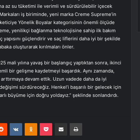
a az su tüketimi ile verimli ve sürdürülebilir içecek
 Markaları iş biriminde, yeni marka Creme Supreme’in
üketiciye Yönelik Boyalar kategorisinin önemli ölçüde
e, yenilikçi bağlanma teknolojisine sahip ilk bakım
yapısını güçlendirir ve saç liflerini daha iyi bir şekilde
abaka oluşturarak kırılmaları önler.
 mali yılına yavaş bir başlangıç yaptıktan sonra, ikinci
önemli bir gelişme kaydetmeyi başardık. Aynı zamanda,
lde arttırmaya devam ettik. Uzun vadede daha da iyi
ğişimi sürdüreceğiz. Henkel’i başarılı bir gelecek için
arlı büyüme için doğru yoldayız.” şeklinde sonlandırdı.
erest
Reddit
VKontakte
Odnoklassniki
Pocket
E-Posta ile paylaş
Yazdır