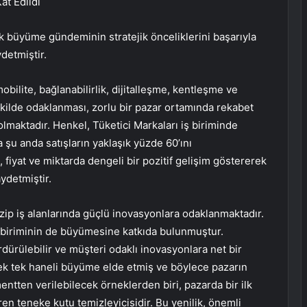
t Edildi
ik büyüme gündeminin stratejik önceliklerini başarıyla
detmiştir.
mobilite, bağlanabilirlik, dijitalleşme, kentleşme ve
şekilde odaklanması, zorlu bir pazar ortamında rekabet
olmaktadır. Henkel, Tüketici Markaları iş biriminde
 şu anda satışların yaklaşık yüzde 60’ını
, fiyat ve miktarda dengeli bir pozitif gelişim göstererek
ydetmiştir.
azip iş alanlarında güçlü inovasyonlara odaklanmaktadır.
 iş biriminin de büyümesine katkıda bulunmuştur.
ürdürülebilir ve müşteri odaklı inovasyonlara net bir
ek tek haneli büyüme elde etmiş ve böylece pazarın
ntten verilebilecek örneklerden biri, pazarda bir ilk
ren teneke kutu temizleyicisidir. Bu yenilik, önemli