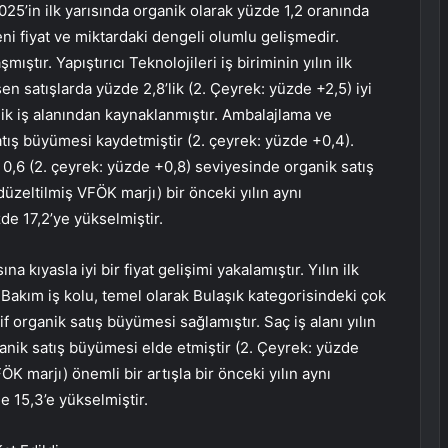
 2025’in ilk yarısında organik olarak yüzde 1,2 oranında
eni fiyat ve miktardaki dengeli olumlu gelişmedir.
ıştır. Yapıştırıcı Teknolojileri iş biriminin yılın ilk
en satışlarda yüzde 2,8’lik (2. Çeyrek: yüzde +2,5) iyi
nik iş alanından kaynaklanmıştır. Ambalajlama ve
 satış büyümesi kaydetmiştir (2. çeyrek: yüzde +0,4).
 0,6 (2. çeyrek: yüzde +0,8) seviyesinde organik satış
üzeltilmiş VFÖK marjı) bir önceki yılın aynı
de 17,2’ye yükselmiştir.
ına kıyasla iyi bir fiyat gelişimi yakalamıştır. Yılın ilk
Bakım iş kolu, temel olarak Bulaşık kategorisindeki çok
f organik satış büyümesi sağlamıştır. Saç iş alanı yılın
rganik satış büyümesi elde etmiştir (2. Çeyrek: yüzde
ÖK marjı) önemli bir artışla bir önceki yılın aynı
 15,3’e yükselmiştir.