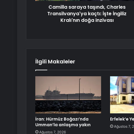
Camilla saraya taşındı, Charles
Transilvanya'ya kaçtı: İşte İngiliz
Kralı'nın doğa inzivası
İlgili Makaleler
İran: Hürmüz Boğazı’nda
Erfelek’e Y
Umman’la anlaşma yakın
Ağustos 7, 
Ağustos 7, 2026