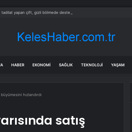
 tadilat yapan çift, gizli bölmede deste deste para buldu
FA
HABER
EKONOMI
SAĞLIK
TEKNOLOJI
YAŞAM
ış büyümesini hızlandırdı
yarısında satış