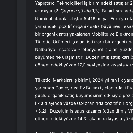
Yapıştırıcı Teknolojileri iş birimindeki satışlar
artmıştır (2. Çeyrek: yüzde 1,3). Bu artışın ned
Nominal olarak satışlar 5,416 milyar Euro’ya ulaşm
yarısındaki pozitif organik satış büyümesi, esas
bir organik artış yakalanan Mobilite ve Elektro
Tüketici Ürünleri iş alanı istikrarlı bir organik
Nalburiye, İnşaat ve Profesyonel iş alanı yüzde
büyümesine ulaşmıştır. Düzeltilmiş satış karı (d
dönemindeki yüzde 17,0 seviyesine kıyasla yüz
Tüketici Markaları iş birimi, 2024 yılının ilk yarıs
yarısında Çamaşır ve Ev Bakım iş alanındaki Ev 
güçlü organik satış büyümesinin etkisiyle poziti
ilk altı ayında yüzde 0,9 oranında pozitif bir o
+3,2). Düzeltilmiş satış kazancı (düzeltilmiş VF
dönemindeki yüzde 14,3 rakamına kıyasla yüzde