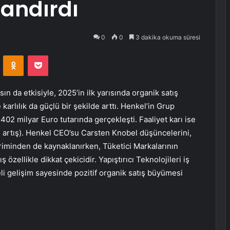
andırdı
0
0
3 dakika okuma süresi
VKontakte
Odnoklassniki
Pocket
n da etkisiyle, 2025’in ilk yarısında organik satış
rlılık da güçlü bir şekilde arttı. Henkel’in Grup
,402 milyar Euro tutarında gerçekleşti. Faaliyet karı ise
2 artış). Henkel CEO’su Carsten Knobel düşüncelerini,
iriminden de kaynaklanırken, Tüketici Markalarının
zellikle dikkat çekicidir. Yapıştırıcı Teknolojileri iş
geli gelişim sayesinde pozitif organik satış büyümesi