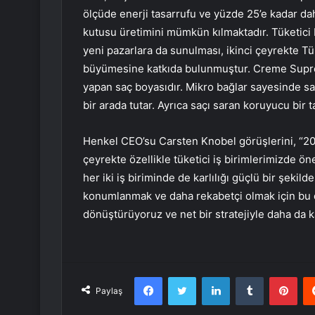
ölçüde enerji tasarrufu ve yüzde 25’e kadar dah
kutusu üretimini mümkün kılmaktadır. Tüketici
yeni pazarlara da sunulması, ikinci çeyrekte T
büyümesine katkıda bulunmuştur. Creme Suprem
yapan saç boyasıdır. Mikro bağlar sayesinde saç 
bir arada tutar. Ayrıca saçı saran koruyucu bir t
Henkel CEO’su Carsten Knobel görüşlerini, “2025
çeyrekte özellikle tüketici iş birimlerimizde 
her iki iş biriminde de karlılığı güçlü bir şeki
konumlanmak ve daha rekabetçi olmak için bu de
dönüştürüyoruz ve net bir stratejiyle daha da k
Facebook
Twitter
LinkedIn
Tumblr
Pint
Paylaş