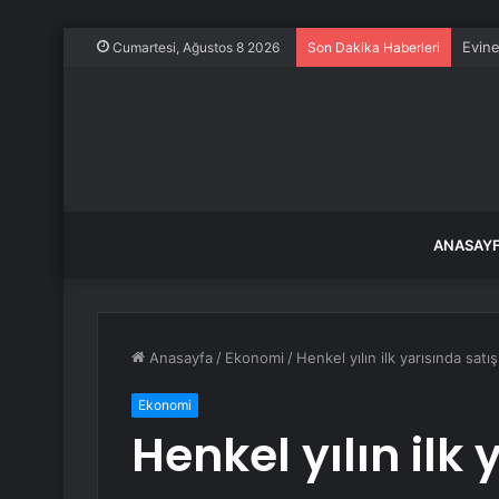
Evine
Cumartesi, Ağustos 8 2026
Son Dakika Haberleri
ANASAY
Anasayfa
/
Ekonomi
/
Henkel yılın ilk yarısında sat
Ekonomi
Henkel yılın ilk 