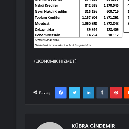
(EKONOMİK HİZMET)
Facebook
Twitter
LinkedIn
Tumblr
Pint
Paylaş
KÜBRA CİNDEMİR