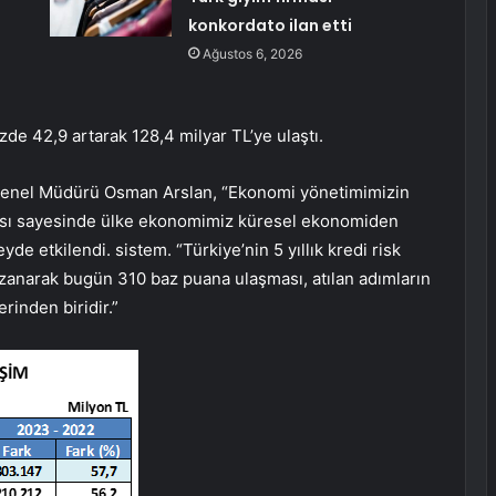
konkordato ilan etti
Ağustos 6, 2026
e 42,9 artarak 128,4 milyar TL’ye ulaştı.
 Genel Müdürü Osman Arslan, “Ekonomi yönetimimizin
apısı sayesinde ülke ekonomimiz küresel ekonomiden
 etkilendi. sistem. “Türkiye’nin 5 yıllık kredi risk
azanarak bugün 310 baz puana ulaşması, atılan adımların
inden biridir.”