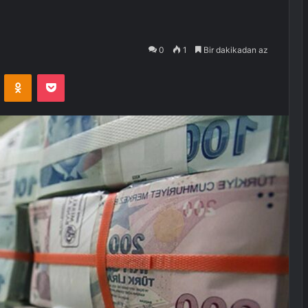
0
1
Bir dakikadan az
VKontakte
Odnoklassniki
Pocket