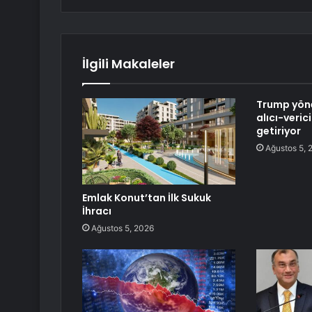
İlgili Makaleler
Trump yöne
alıcı-veric
getiriyor
Ağustos 5, 
Emlak Konut’tan İlk Sukuk
İhracı
Ağustos 5, 2026