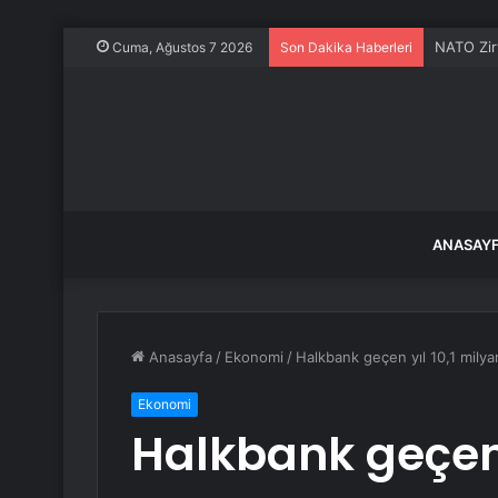
Erfelek’e
Cuma, Ağustos 7 2026
Son Dakika Haberleri
ANASAY
Anasayfa
/
Ekonomi
/
Halkbank geçen yıl 10,1 milyar 
Ekonomi
Halkbank geçen y