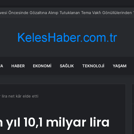
 Yeni Okul Müjdesi
FA
HABER
EKONOMI
SAĞLIK
TEKNOLOJI
YAŞAM
lira net kâr elde etti
ıl 10,1 milyar lira