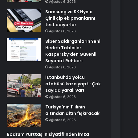
Ağustos 6, 2026
Samsung ve SK Hynix
Çinli çip ekipmanlarını
test ediyorlar
Ağustos 6, 2026
Siber Saldırganların Yeni
Hedefi Tatilciler:
Kaspersky’den Güvenli
Seyahat Rehberi
Ağustos 6, 2026
İstanbul’da yolcu
otobüsü kaza yaptı: Çok
sayıda yaralı var!
Ağustos 6, 2026
Türkiye’nin 11 ilinin
altından altın fışkıracak
Ağustos 6, 2026
Bodrum Yurttaş İnisiyatifi’nden İmza