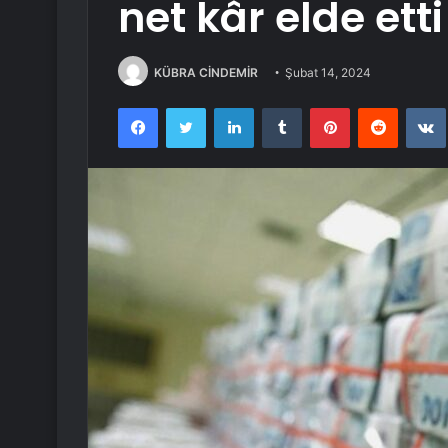
net kâr elde etti
KÜBRA CİNDEMİR
Şubat 14, 2024
Facebook
Twitter
LinkedIn
Tumblr
Pinterest
Reddit