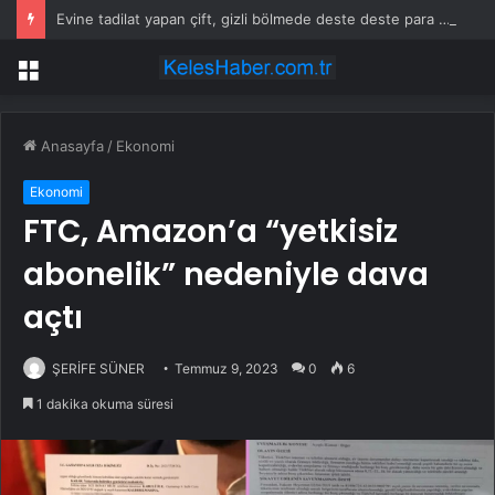
Evine tadilat yapan çift, gizli bölmede deste deste para buldu
Menü
Anasayfa
/
Ekonomi
Ekonomi
FTC, Amazon’a “yetkisiz
abonelik” nedeniyle dava
açtı
ŞERİFE SÜNER
Temmuz 9, 2023
0
6
1 dakika okuma süresi