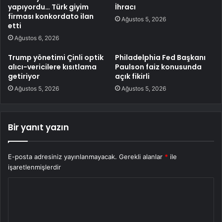
yapıyordu… Türk giyim
İhracı
firması konkordato ilan
Ağustos 5, 2026
etti
Ağustos 6, 2026
Trump yönetimi Çinli optik
Philadelphia Fed Başkanı
alıcı-vericilere kısıtlama
Paulson faiz konusunda
getiriyor
açık fikirli
Ağustos 5, 2026
Ağustos 5, 2026
Bir yanıt yazın
E-posta adresiniz yayınlanmayacak.
Gerekli alanlar
*
ile
işaretlenmişlerdir
Y
o
r