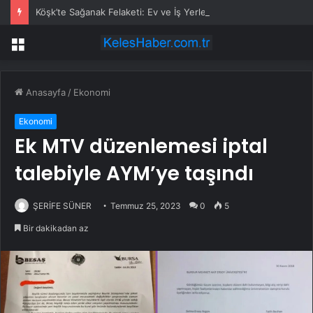
Köşk’te Sağanak Felaketi: Ev ve İş Yerlerini Su Bastı
Menü
Anasayfa
/
Ekonomi
Ekonomi
Ek MTV düzenlemesi iptal
talebiyle AYM’ye taşındı
ŞERİFE SÜNER
Temmuz 25, 2023
0
5
Bir dakikadan az