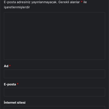
E-posta adresiniz yayınlanmayacak.
Gerekli alanlar
*
ile
işaretlenmişlerdir
Y
o
r
u
m
*
Ad
*
E-posta
*
İnternet sitesi