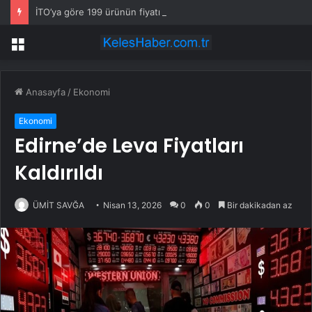
İTO’ya göre 199 ürünün fiyatı arttı
Menü
Anasayfa
/
Ekonomi
Ekonomi
Edirne’de Leva Fiyatları
Kaldırıldı
ÜMİT SAVĞA
Nisan 13, 2026
0
0
Bir dakikadan az