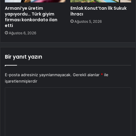
Armani’ye üretim
Emlak Konut’tan İlk Sukuk
yapıyordu… Türk giyim
İhracı
firması konkordato ilan
Ağustos 5, 2026
etti
Ağustos 6, 2026
Bir yanıt yazın
E-posta adresiniz yayınlanmayacak.
Gerekli alanlar
*
ile
işaretlenmişlerdir
Y
o
r
u
m