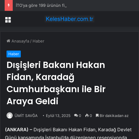
İTO’ya göre 199 ürünün fiyatı arttı
Menü
Anasayfa
/
Haber
Haber
Dışişleri Bakanı Hakan
Fidan, Karadağ
Cumhurbaşkanı ile Bir
Araya Geldi
ÜMİT SAVĞA
Eylül 13, 2025
0
0
Bir dakikadan az
(ANKARA) –
Dışişleri Bakanı Hakan Fidan, Karadağ Devlet
Günü kapsamında İstanbul’da düzenlenen resepsiyonda