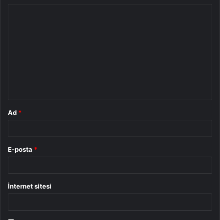
Y
o
r
u
m
*
Ad
*
E-posta
*
İnternet sitesi