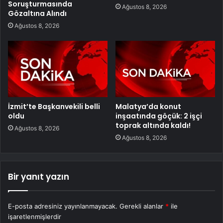
Soruşturmasında
Ağustos 8, 2026
Gözaltına Alındı
Ağustos 8, 2026
İzmit’te Başkanvekili belli
Malatya’da konut
oldu
inşaatında göçük: 2 işçi
toprak altında kaldı!
Ağustos 8, 2026
Ağustos 8, 2026
Bir yanıt yazın
E-posta adresiniz yayınlanmayacak.
Gerekli alanlar
*
ile
işaretlenmişlerdir