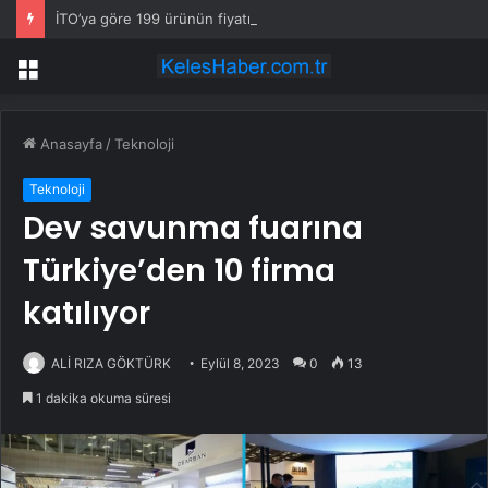
İTO’ya göre 199 ürünün fiyatı arttı
Menü
Anasayfa
/
Teknoloji
Teknoloji
Dev savunma fuarına
Türkiye’den 10 firma
katılıyor
ALİ RIZA GÖKTÜRK
Eylül 8, 2023
0
13
1 dakika okuma süresi