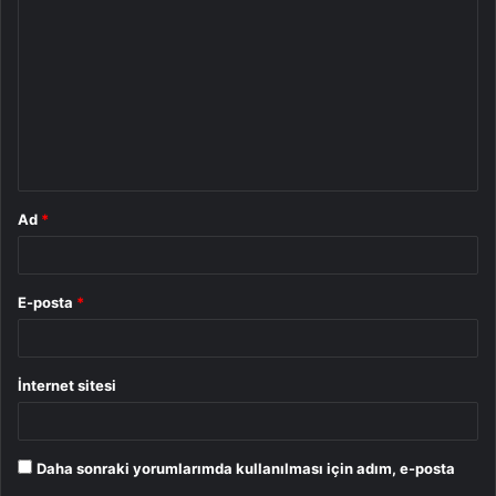
o
r
u
m
*
Ad
*
E-posta
*
İnternet sitesi
Daha sonraki yorumlarımda kullanılması için adım, e-posta