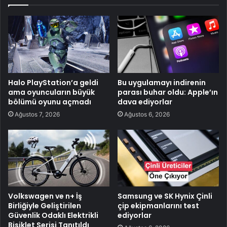
Halo PlayStation’a geldi
Bu uygulamayı indirenin
ama oyuncuların büyük
parası buhar oldu: Apple’ın
bölümü oyunu açmadı
dava ediyorlar
Ağustos 7, 2026
Ağustos 6, 2026
Volkswagen ve n+ İş
Samsung ve SK Hynix Çinli
Birliğiyle Geliştirilen
çip ekipmanlarını test
Güvenlik Odaklı Elektrikli
ediyorlar
Bisiklet Serisi Tanıtıldı