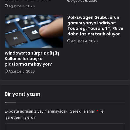
Ağustos 6, 2026
Ağustos 6, 2026
Volkswagen Grubu, ürün
gamını yarıya indiriyor:
Touareg, Touran, TT, R8 ve
daha fazlası tarih oluyor
Ağustos 4, 2026
Windows’ta sürpriz düşüş:
Kullanıcılar başka
platforma mı kayıyor?
Ağustos 5, 2026
Bir yanıt yazın
E-posta adresiniz yayınlanmayacak.
Gerekli alanlar
*
ile
işaretlenmişlerdir
Y