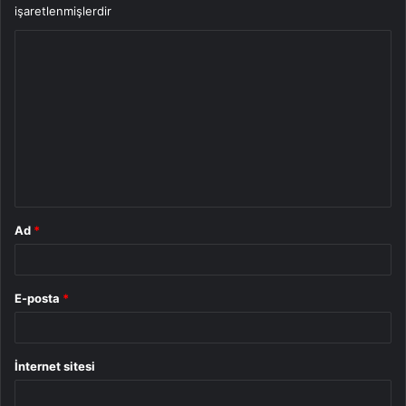
işaretlenmişlerdir
Y
o
r
u
m
*
Ad
*
E-posta
*
İnternet sitesi