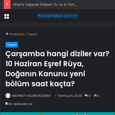
Köşk’te Sağanak Felaketi: Ev ve İş Yerlerini Su Bastı
Menü
Anasayfa
/
Yaşam
Yaşam
Çarşamba hangi diziler var?
10 Haziran Eşref Rüya,
Doğanın Kanunu yeni
bölüm saat kaçta?
MEHMET HAZBİN KAZBEK
Temmuz 6, 2026
0
0
Bir dakikadan az