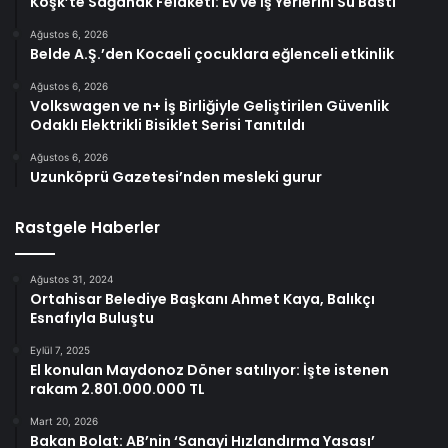
Köşk’te Sağanak Felaketi: Ev ve İş Yerlerini Su Bastı
Ağustos 6, 2026
Belde A.Ş.’den Kocaeli çocuklara eğlenceli etkinlik
Ağustos 6, 2026
Volkswagen ve n+ İş Birliğiyle Geliştirilen Güvenlik
Odaklı Elektrikli Bisiklet Serisi Tanıtıldı
Ağustos 6, 2026
Uzunköprü Gazetesi’nden mesleki gurur
Rastgele Haberler
Ağustos 31, 2024
Ortahisar Belediye Başkanı Ahmet Kaya, Balıkçı
Esnafıyla Buluştu
Eylül 7, 2025
El konulan Maydonoz Döner satılıyor: İşte istenen
rakam 2.801.000.000 TL
Mart 20, 2026
Bakan Bolat: AB’nin ‘Sanayi Hızlandırma Yasası’