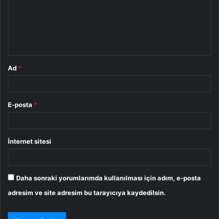
u
m
*
Ad
*
E-posta
*
İnternet sitesi
Daha sonraki yorumlarımda kullanılması için adım, e-posta
adresim ve site adresim bu tarayıcıya kaydedilsin.