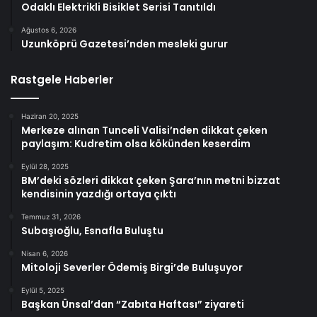
Odaklı Elektrikli Bisiklet Serisi Tanıtıldı
Ağustos 6, 2026
Uzunköprü Gazetesi’nden mesleki gurur
Rastgele Haberler
Haziran 20, 2025
Merkeze alınan Tunceli Valisi’nden dikkat çeken
paylaşım: Kudretim olsa kökünden keserdim
Eylül 28, 2025
BM’deki sözleri dikkat çeken Şara’nın metni bizzat
kendisinin yazdığı ortaya çıktı
Temmuz 31, 2026
Subaşıoğlu, Esnafla Buluştu
Nisan 6, 2026
Mitoloji Severler Ödemiş Birgi’de Buluşuyor
Eylül 5, 2025
Başkan Ünsal’dan “Zabıta Haftası” ziyareti