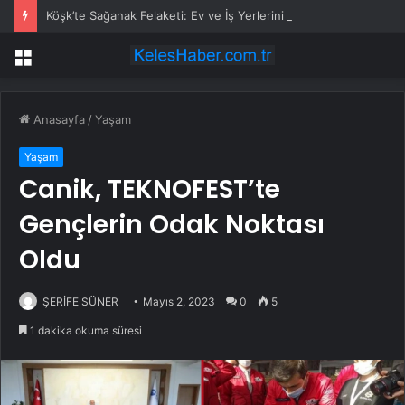
Köşk’te Sağanak Felaketi: Ev ve İş Yerlerini Su Bastı
Menü
Anasayfa
/
Yaşam
Yaşam
Canik, TEKNOFEST’te
Gençlerin Odak Noktası
Oldu
ŞERİFE SÜNER
Mayıs 2, 2023
0
5
1 dakika okuma süresi