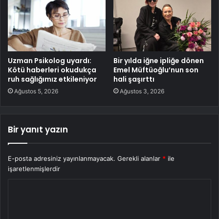
Uzman Psikolog uyardı:
Bir yılda iğne ipliğe dönen
Kötü haberleri okudukça
Emel Müftüoğlu’nun son
ruh sağlığımız etkileniyor
hali şaşırttı
Ağustos 5, 2026
Ağustos 3, 2026
Bir yanıt yazın
E-posta adresiniz yayınlanmayacak.
Gerekli alanlar
*
ile
işaretlenmişlerdir
Y
o
r