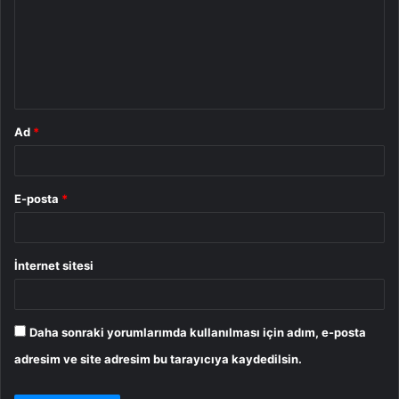
r
u
m
*
Ad
*
E-posta
*
İnternet sitesi
Daha sonraki yorumlarımda kullanılması için adım, e-posta
adresim ve site adresim bu tarayıcıya kaydedilsin.