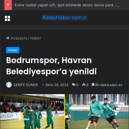
Evine tadilat yapan çift, gizli bölmede deste deste para buldu
Menü
Anasayfa
/
Haber
Haber
Bodrumspor, Havran
Belediyespor’a yenildi
ŞERİFE SÜNER
Ekim 29, 2023
0
8
Bir dakikadan az