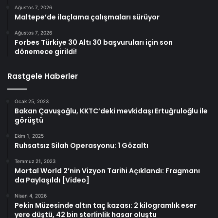
Ağustos 7, 2026
Maltepe’de ilaçlama çalışmaları sürüyor
Ağustos 7, 2026
Forbes Türkiye 30 Altı 30 başvuruları için son
dönemece girildi!
Rastgele Haberler
Ocak 25, 2023
Bakan Çavuşoğlu, KKTC’deki mevkidaşı Ertuğruloğlu ile
görüştü
Ekim 1, 2025
Ruhsatsız Silah Operasyonu: 1 Gözaltı
Temmuz 21, 2023
Mortal World 2’nin Vizyon Tarihi Açıklandı: Fragmanı
da Paylaşıldı [Video]
Nisan 4, 2026
Pekin Müzesinde altın taç kazası: 2 kilogramlık eser
yere düştü, 42 bin sterlinlik hasar oluştu