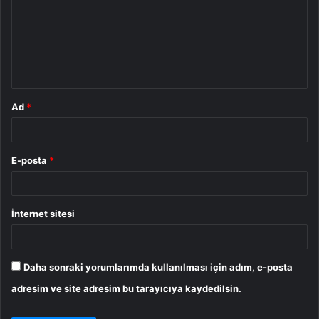
r
u
m
*
Ad
*
E-posta
*
İnternet sitesi
Daha sonraki yorumlarımda kullanılması için adım, e-posta
adresim ve site adresim bu tarayıcıya kaydedilsin.