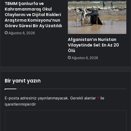
TBMM Şanlıurfa ve
Kahramanmaraş Okul
Olaylarını ve Dijital Riskleri
Araştırma Komisyonu’nun
Görev Süresi Bir Ay Uzatıldı
Ağustos 6, 2026
Afganistan’ın Nuristan
Vilayetinde Sel: En Az 20
Ölü
Ağustos 6, 2026
Bir yanıt yazın
E-posta adresiniz yayınlanmayacak.
Gerekli alanlar
*
ile
işaretlenmişlerdir
Y
o