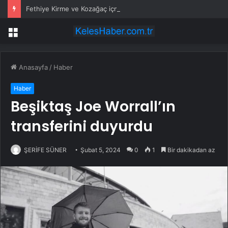
Fethiye Kirme ve Kozağaç içme suyu hatları yenileniyor
Menü
Anasayfa
/
Haber
Haber
Beşiktaş Joe Worrall’ın
transferini duyurdu
ŞERİFE SÜNER
Şubat 5, 2024
0
1
Bir dakikadan az