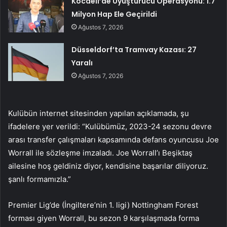
Kocaeli’de Uyuşturucu Operasyonu: 1.7
Milyon Hap Ele Geçirildi
Ağustos 7, 2026
Düsseldorf’ta Tramvay Kazası: 27
Yaralı
Ağustos 7, 2026
Kulübün internet sitesinden yapılan açıklamada, şu
ifadelere yer verildi: “Kulübümüz, 2023-24 sezonu devre
arası transfer çalışmaları kapsamında defans oyuncusu Joe
Worrall ile sözleşme imzaladı. Joe Worrall’ı Beşiktaş
ailesine hoş geldiniz diyor, kendisine başarılar diliyoruz.
şanlı formamızla.”
Premier Lig’de (İngiltere’nin 1. ligi) Nottingham Forest
forması giyen Worrall, bu sezon 9 karşılaşmada forma