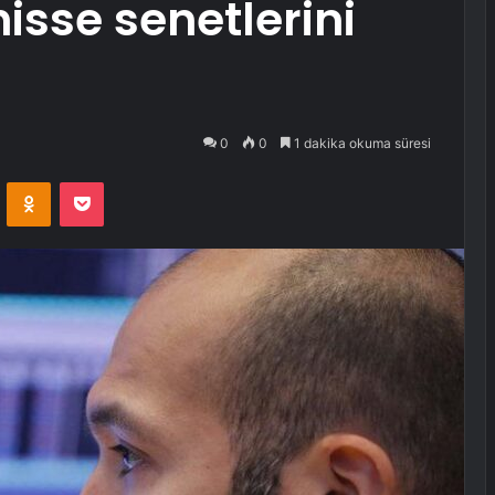
isse senetlerini
0
0
1 dakika okuma süresi
VKontakte
Odnoklassniki
Pocket