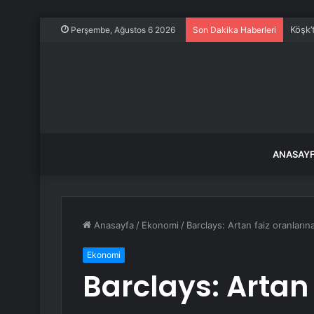
Köşk’
Perşembe, Ağustos 6 2026
Son Dakika Haberleri
ANASAY
Anasayfa
/
Ekonomi
/
Barclays: Artan faiz oranların
Ekonomi
Barclays: Artan 