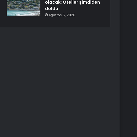
olacak: Oteller şimdiden
doldu
Ağustos 5, 2026