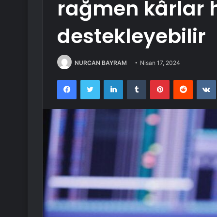
rağmen kârlar h
destekleyebilir
NURCAN BAYRAM
Nisan 17, 2024
Facebook
Twitter
LinkedIn
Tumblr
Pinterest
Reddit