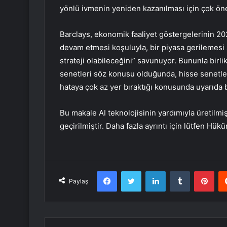
yönlü ivmenin yeniden kazanılması için çok öne
Barclays, ekonomik faaliyet göstergelerinin 202
devam etmesi koşuluyla, bir piyasa gerilemesi s
strateji olabileceğini” savunuyor. Bununla birl
senetleri söz konusu olduğunda, hisse senet
hataya çok az yer bıraktığı konusunda uyarıda 
Bu makale AI teknolojisinin yardımıyla üretilmiş
geçirilmiştir. Daha fazla ayrıntı için lütfen Hük
Facebook
Twitter
LinkedIn
Tumblr
Pint
Paylaş