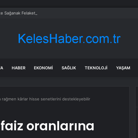
te Sağanak Felaketi: Ev ve İş Yerlerini Su Bastı
FA
HABER
EKONOMI
SAĞLIK
TEKNOLOJI
YAŞAM
a rağmen kârlar hisse senetlerini destekleyebilir
faiz oranlarına