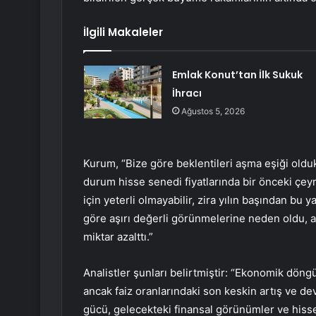
İlgili Makaleler
Emlak Konut’tan İlk Sukuk
İhracı
Ağustos 5, 2026
Kurum, “Bize göre beklentileri aşma eşiği old
durum hisse senedi fiyatlarında bir önceki çey
için yeterli olmayabilir, zira yılın başından bu
göre aşırı değerli görünmelerine neden oldu, 
miktar azalttı.”
Analistler şunları belirtmiştir: “Ekonomik dön
ancak faiz oranlarındaki son keskin artış ve deva
gücü, gelecekteki finansal görünümler ve hisse 