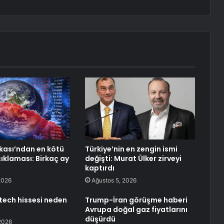
ası’ndan en kötü
Türkiye’nin en zengin ismi
ıklaması: Birkaç ay
değişti: Murat Ülker zirveyi
kaptırdı
2026
Ağustos 5, 2026
otech hissesi neden
Trump-İran görüşme haberi
Avrupa doğal gaz fiyatlarını
düşürdü
2026