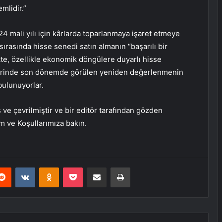
mlidir.”
4 mali yılı için kârlarda toparlanmaya işaret etmeye
ırasında hisse senedi satın almanın “başarılı bir
ikte, özellikle ekonomik döngülere duyarlı hisse
lerinde son dönemde görülen yeniden değerlenmenin
bulunuyorlar.
 ve çevrilmiştir ve bir editör tarafından gözden
üm ve Koşullarımıza bakın.
erest
Reddit
VKontakte
Odnoklassniki
Pocket
E-Posta ile paylaş
Yazdır