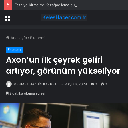
Fethiye Kirme ve Kozağaç içme suyu hatları yenileniyor
Menü
Anasayfa
/
Ekonomi
Ekonomi
Axon’un ilk çeyrek geliri
artıyor, görünüm yükseliyor
MEHMET HAZBİN KAZBEK
Mayıs 6, 2024
0
0
2 dakika okuma süresi