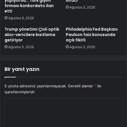
yapıyordu… Türk giyim
İhracı
firması konkordato ilan
Ağustos 5, 2026
etti
Ağustos 6, 2026
Trump yönetimi Çinli optik
Philadelphia Fed Başkanı
alıcı-vericilere kısıtlama
Paulson faiz konusunda
getiriyor
açık fikirli
Ağustos 5, 2026
Ağustos 5, 2026
Bir yanıt yazın
E-posta adresiniz yayınlanmayacak.
Gerekli alanlar
*
ile
işaretlenmişlerdir
Y
o
r