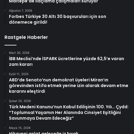
Maltepe’de ilaçlama çalışmaları sürüyor
Ağustos 7, 2026
Forbes Türkiye 30 Altı 30 başvuruları için son
dönemece girildi!
Rastgele Haberler
Mart 30, 2026
İBB Meclisi’nde İSPARK ücretlerine yüzde 62,5’e varan
zam kararı
Eylül 11, 2025
ABD’de Senato’nun demokrat üyeleri Miran’ın
görevinden istifa etmek yerine izin alarak devam etme
kararını eleştirdi
Şubat 20, 2026
Türk Medeni Kanunu’nun Kabul Edilişinin 100. Yılı… Çydd:
“Toplumsal Yaşamın Her Alanında Cinsiyet Eşitliğini
Savunmaya Devam Edeceğiz”
Mayıs 15, 2026
Hikayeni anlat geleceğe iz bırak