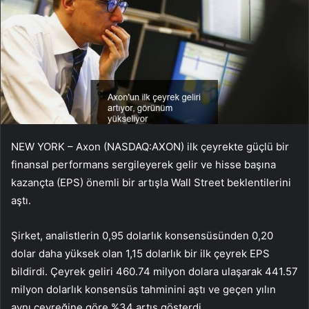
NEW YORK – Axon (NASDAQ:AXON) ilk çeyrekte güçlü bir
finansal performans sergileyerek gelir ve hisse başına
kazançta (EPS) önemli bir artışla Wall Street beklentilerini
aştı.
Şirket, analistlerin 0,95 dolarlık konsensüsünden 0,20
dolar daha yüksek olan 1,15 dolarlık bir ilk çeyrek EPS
bildirdi. Çeyrek geliri 460.74 milyon dolara ulaşarak 441.57
milyon dolarlık konsensüs tahminini aştı ve geçen yılın
aynı çeyreğine göre %34 artış gösterdi.