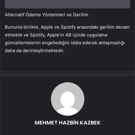
Alternatif Ödeme Yöntemleri ve Gerilim
Bununla birlikte, Apple ve Spotify arasındaki gerilim devam
etmekte ve Spotify, Apple’ın AB içinde uygulama
güncellemelerini engellediğini iddia ederek anlaşmazlığı
daha da derinleştirmektedir.
MEHMET HAZBİN KAZBEK