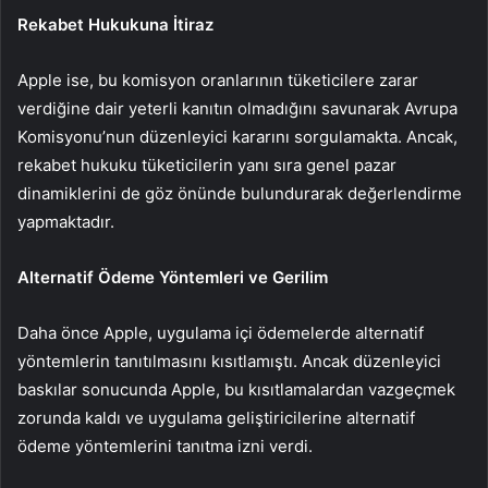
Rekabet Hukukuna İtiraz
Apple ise, bu komisyon oranlarının tüketicilere zarar
verdiğine dair yeterli kanıtın olmadığını savunarak Avrupa
Komisyonu’nun düzenleyici kararını sorgulamakta. Ancak,
rekabet hukuku tüketicilerin yanı sıra genel pazar
dinamiklerini de göz önünde bulundurarak değerlendirme
yapmaktadır.
Alternatif Ödeme Yöntemleri ve Gerilim
Daha önce Apple, uygulama içi ödemelerde alternatif
yöntemlerin tanıtılmasını kısıtlamıştı. Ancak düzenleyici
baskılar sonucunda Apple, bu kısıtlamalardan vazgeçmek
zorunda kaldı ve uygulama geliştiricilerine alternatif
ödeme yöntemlerini tanıtma izni verdi.