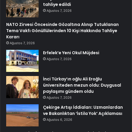
tahliye edildi
Ağustos 7, 2026
NATO Zirvesi Öncesinde Gözaltına Alınıp Tutuklanan
Tema Vakfı Gönüllülerinden 10 Kişi Hakkında Tahliye
Kararı
Ağustos 7, 2026
Erfelek’e Yeni Okul Müjdesi
Ağustos 7, 2026
İnci Türkay’ın oğlu Ali Eroğlu
üniversiteden mezun oldu: Duygusal
paylaşımı gündem oldu
Ağustos 7, 2026
Çekirge Artışı İddiaları: Uzmanlardan
ve Bakanlıktan ‘İstila Yok’ Açıklaması
Ağustos 6, 2026