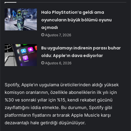
Halo PlayStation’a geldi ama
oyuncuların büyük bölümü oyunu
açmadı
Ağustos 7, 2026
Bu uygulamayı indirenin parası buhar
oldu: Apple’ın dava ediyorlar
Ağustos 6, 2026
Spotify, Apple’ın uygulama üreticilerinden aldığı yüksek
komisyon oranlarının, özellikle aboneliklerin ilk yılı için
%30 ve sonraki yıllar için %15, kendi rekabet gücünü
zayıflattığını iddia etmekte. Bu durumun, Spotify gibi
platformların fiyatlarını artırarak Apple Music’e karşı
dezavantajlı hale getirdiği düşünülüyor.