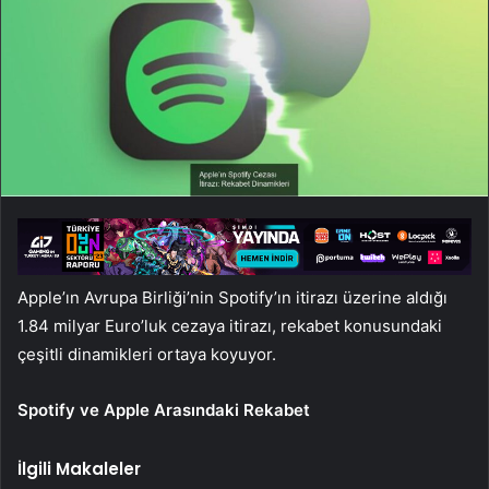
Apple’ın Avrupa Birliği’nin Spotify’ın itirazı üzerine aldığı
1.84 milyar Euro’luk cezaya itirazı, rekabet konusundaki
çeşitli dinamikleri ortaya koyuyor.
Spotify ve Apple Arasındaki Rekabet
İlgili Makaleler