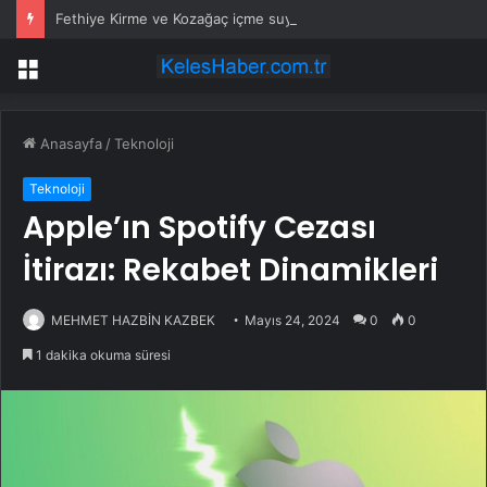
Fethiye Kirme ve Kozağaç içme suyu hatları yenileniyor
Menü
Anasayfa
/
Teknoloji
Teknoloji
Apple’ın Spotify Cezası
İtirazı: Rekabet Dinamikleri
MEHMET HAZBİN KAZBEK
Mayıs 24, 2024
0
0
1 dakika okuma süresi