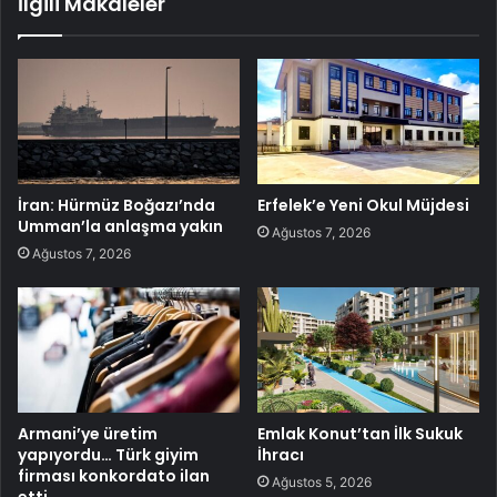
İlgili Makaleler
İran: Hürmüz Boğazı’nda
Erfelek’e Yeni Okul Müjdesi
Umman’la anlaşma yakın
Ağustos 7, 2026
Ağustos 7, 2026
Armani’ye üretim
Emlak Konut’tan İlk Sukuk
yapıyordu… Türk giyim
İhracı
firması konkordato ilan
Ağustos 5, 2026
etti