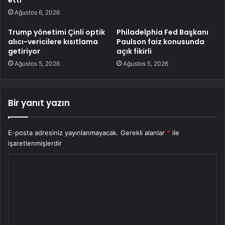
Ağustos 6, 2026
Trump yönetimi Çinli optik
Philadelphia Fed Başkanı
alıcı-vericilere kısıtlama
Paulson faiz konusunda
getiriyor
açık fikirli
Ağustos 5, 2026
Ağustos 5, 2026
Bir yanıt yazın
E-posta adresiniz yayınlanmayacak.
Gerekli alanlar
*
ile
işaretlenmişlerdir
Y
o
r
u
m