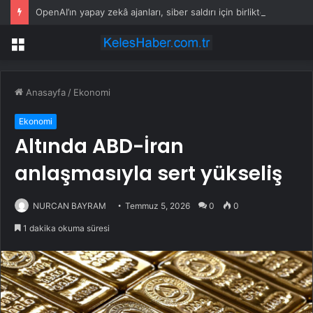
OpenAI’ın yapay zekâ ajanları, siber saldırı için birlikte çalışıp aylar önceden plan yapmış
Menü
Anasayfa
/
Ekonomi
Ekonomi
Altında ABD-İran
anlaşmasıyla sert yükseliş
NURCAN BAYRAM
Temmuz 5, 2026
0
0
1 dakika okuma süresi