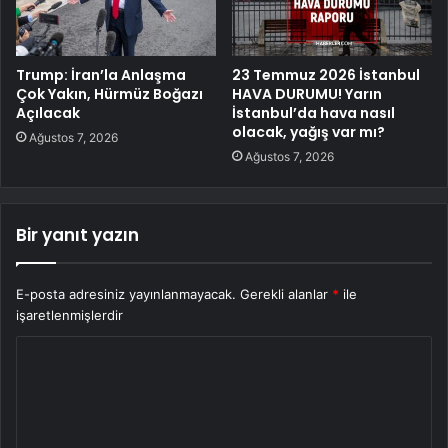
Trump: İran’la Anlaşma
23 Temmuz 2026 İstanbul
Çok Yakın, Hürmüz Boğazı
HAVA DURUMU! Yarın
Açılacak
İstanbul’da hava nasıl
olacak, yağış var mı?
Ağustos 7, 2026
Ağustos 7, 2026
Bir yanıt yazın
E-posta adresiniz yayınlanmayacak.
Gerekli alanlar
*
ile
işaretlenmişlerdir
Y
o
r
u