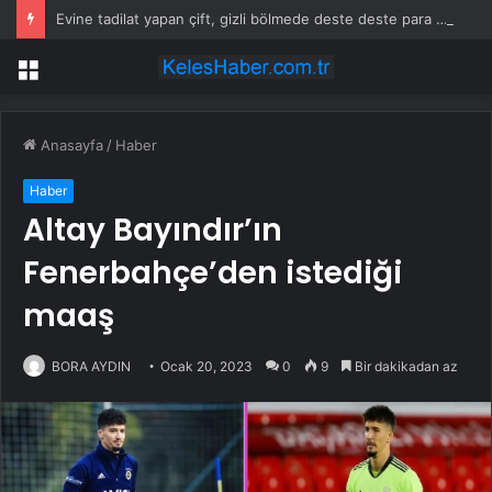
Evine tadilat yapan çift, gizli bölmede deste deste para buldu
Menü
Anasayfa
/
Haber
Haber
Altay Bayındır’ın
Fenerbahçe’den istediği
maaş
BORA AYDIN
Ocak 20, 2023
0
9
Bir dakikadan az