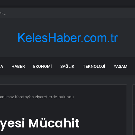
mobilya devi 3 kere el değiştirdi, artık resmen satıldı
FA
HABER
EKONOMI
SAĞLIK
TEKNOLOJI
YAŞAM
nılmaz Karatay’da ziyaretlerde bulundu
yesi Mücahit