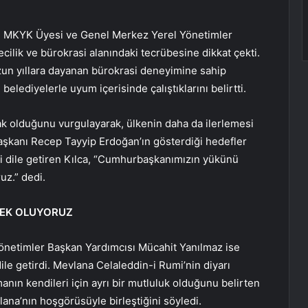
ti MKYK Üyesi ve Genel Merkez Yerel Yönetimler
ilik ve bürokrasi alanındaki tecrübesine dikkat çekti.
un yıllara dayanan bürokrasi deneyimine sahip
belediyelerle uyum içerisinde çalıştıklarını belirtti.
tak olduğunu vurgulayarak, ülkenin daha da ilerlemesi
rbaşkanı Recep Tayyip Erdoğan’ın gösterdiği hedefler
i dile getiren Kılca, “Cumhurbaşkanımızın yükünü
uz.” dedi.
NEK OLUYORUZ
netimler Başkan Yardımcısı Mücahit Yanılmaz ise
 getirdi. Mevlana Celaleddin-i Rumi’nin diyarı
ın kendileri için ayrı bir mutluluk olduğunu belirten
na’nın hoşgörüsüyle birleştiğini söyledi.