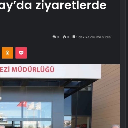
y’da ziyaretlerde
0
0
1 dakika okuma süresi
VKontakte
Odnoklassniki
Pocket