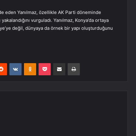
fade eden Yanılmaz, özellikle AK Parti döneminde
ı yakalandığını vurguladı. Yanılmaz, Konya’da ortaya
iye’ye değil, dünyaya da örnek bir yapı oluşturduğunu
erest
Reddit
VKontakte
Odnoklassniki
Pocket
E-Posta ile paylaş
Yazdır