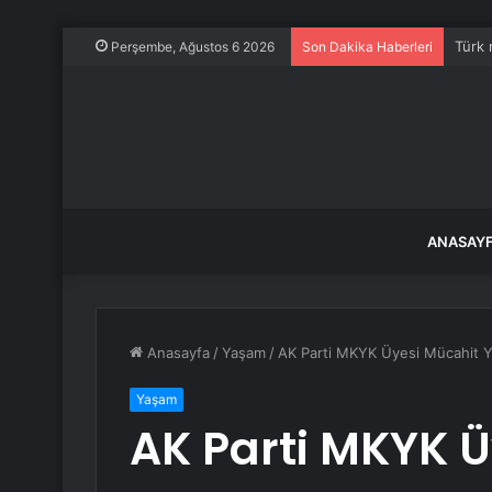
Türk 
Perşembe, Ağustos 6 2026
Son Dakika Haberleri
ANASAY
Anasayfa
/
Yaşam
/
AK Parti MKYK Üyesi Mücahit Ya
Yaşam
AK Parti MKYK Ü