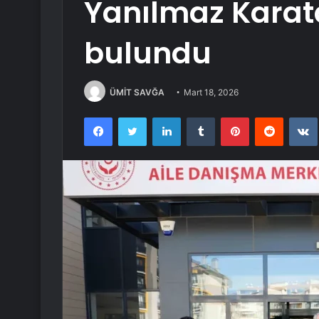
Yanılmaz Karata
bulundu
ÜMİT SAVĞA
Mart 18, 2026
Facebook
Twitter
LinkedIn
Tumblr
Pinterest
Reddit