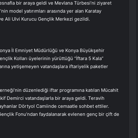
esnafla bir araya geldi ve Mevlana Türbesi’ni ziyaret
nin model yatırımları arasında yer alan Karatay
 Ali Ulvi Kurucu Gençlik Merkezi gezildi.
, Konya İl Emniyet Müdürlüğü ve Konya Büyükşehir
ençlik Kolları üyelerinin yürüttüğü “İftara 5 Kala”
larına yetişemeyen vatandaşlara iftariyelik paketler
rneği’nin düzenlediği iftar programına katılan Mücahit
f Demirci vatandaşlarla bir araya geldi. Teravih
yhanlar Dörtyol Camiinde cemaatle sohbet ettiler.
ençlik Fonu’ndan faydalanarak evlenen genç bir çift de