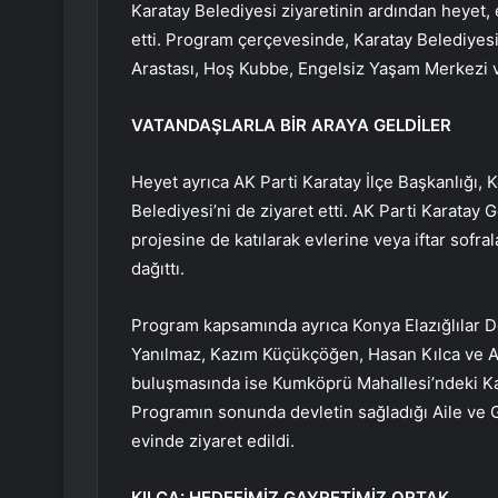
Karatay Belediyesi ziyaretinin ardından heyet, 
etti. Program çerçevesinde, Karatay Belediyesi’
Arastası, Hoş Kubbe, Engelsiz Yaşam Merkezi ve
VATANDAŞLARLA BİR ARAYA GELDİLER
Heyet ayrıca AK Parti Karatay İlçe Başkanlığı
Belediyesi’ni de ziyaret etti. AK Parti Karatay G
projesine de katılarak evlerine veya iftar sofra
dağıttı.
Program kapsamında ayrıca Konya Elazığlılar De
Yanılmaz, Kazım Küçükçöğen, Hasan Kılca ve Aki
buluşmasında ise Kumköprü Mahallesi’ndeki Ka
Programın sonunda devletin sağladığı Aile ve G
evinde ziyaret edildi.
KILCA: HEDEFİMİZ GAYRETİMİZ ORTAK