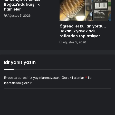
Boğazı’nda karşılıklı
hamleler
Ağustos 5, 2026
Öğrenciler kullanıyordu…
Bakanlık yasakladı,
raflardan toplatılıyor
Ağustos 5, 2026
Bir yanıt yazın
E-posta adresiniz yayınlanmayacak.
Gerekli alanlar
*
ile
işaretlenmişlerdir
Y
o
r