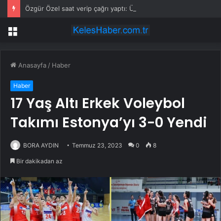
Özgür Özel saat verip çağrı yaptı: Ülkesini seven herkesi direnmeye davet ediyorum
Menü
Anasayfa
/
Haber
Haber
17 Yaş Altı Erkek Voleybol
Takımı Estonya’yı 3-0 Yendi
BORA AYDIN
Temmuz 23, 2023
0
8
Bir dakikadan az