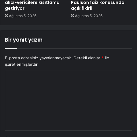
alıcı-vericilere kısıtlama
Paulson faiz konusunda
getiriyor
açık fikirli
Ağustos 5, 2026
Ağustos 5, 2026
Bir yanıt yazın
E-posta adresiniz yayınlanmayacak.
Gerekli alanlar
*
ile
işaretlenmişlerdir
Y
o
r
u
m
*