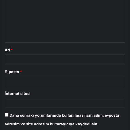
r
u
m
*
Ad
*
E-posta
*
İnternet sitesi
Daha sonraki yorumlarımda kullanılması için adım, e-posta
adresim ve site adresim bu tarayıcıya kaydedilsin.