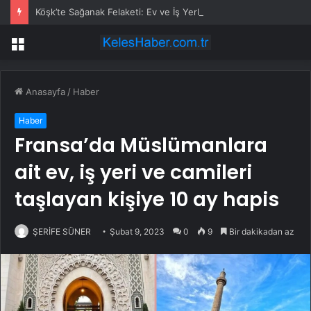
Köşk’te Sağanak Felaketi: Ev ve İş Yerlerini Su Bastı
Menü
Anasayfa
/
Haber
Haber
Fransa’da Müslümanlara
ait ev, iş yeri ve camileri
taşlayan kişiye 10 ay hapis
ŞERİFE SÜNER
Şubat 9, 2023
0
9
Bir dakikadan az