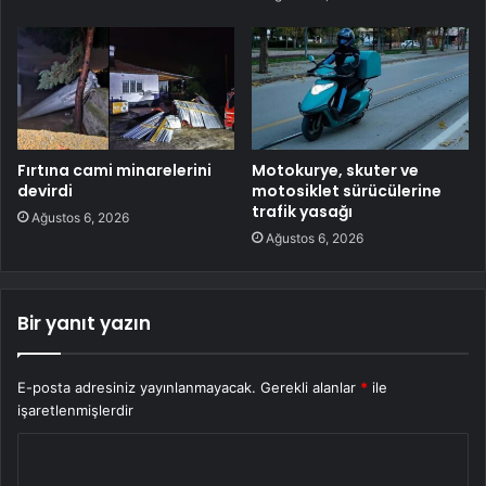
Fırtına cami minarelerini
Motokurye, skuter ve
devirdi
motosiklet sürücülerine
trafik yasağı
Ağustos 6, 2026
Ağustos 6, 2026
Bir yanıt yazın
E-posta adresiniz yayınlanmayacak.
Gerekli alanlar
*
ile
işaretlenmişlerdir
Y
o