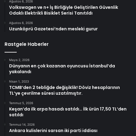
Ağustos 6, 2026
Volkswagen ve n+ İş Birliğiyle Geliştirilen Güvenlik
Odaklı Elektrikli Bisiklet Serisi Tanıtıldı
Ağustos 6, 2026
Uzunköprü Gazetesi’nden mesleki gurur
Rastgele Haberler
Mayıs 2, 2026
Dünyanın en çok kazanan oyuncusu İstanbul’da
yakalandı
Nisan 1, 2023
TCMB’den 2 tebliğde değişiklik! Döviz hesaplarının
TL’ye çevrilme süresi uzatılmıştır.
Temmuz 5, 2026
Keşan’da ilk arpa hasadı satıldı… İlk ürün 17,50 TL’den
satıldı
Temmuz 14, 2026
Ankara kulislerini sarsan iki parti iddiası