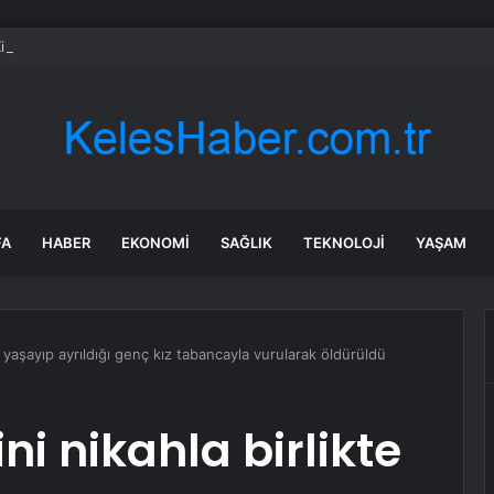
irme ve Kozağaç içme suyu hatları yenileniyor
FA
HABER
EKONOMI
SAĞLIK
TEKNOLOJI
YAŞAM
te yaşayıp ayrıldığı genç kız tabancayla vurularak öldürüldü
ni nikahla birlikte