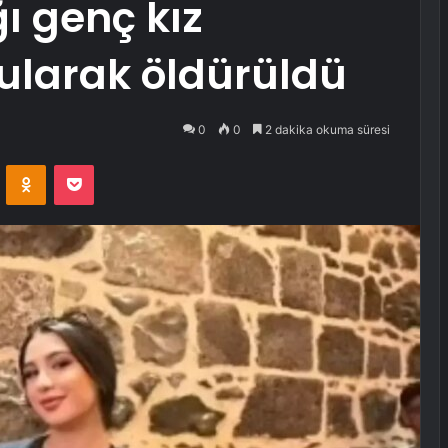
ı genç kız
ularak öldürüldü
0
0
2 dakika okuma süresi
VKontakte
Odnoklassniki
Pocket