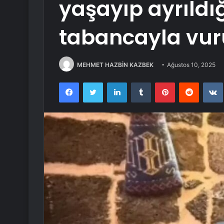
yaşayıp ayrıldığ
tabancayla vur
MEHMET HAZBİN KAZBEK
Ağustos 10, 2025
Facebook
Twitter
LinkedIn
Tumblr
Pinterest
Reddit