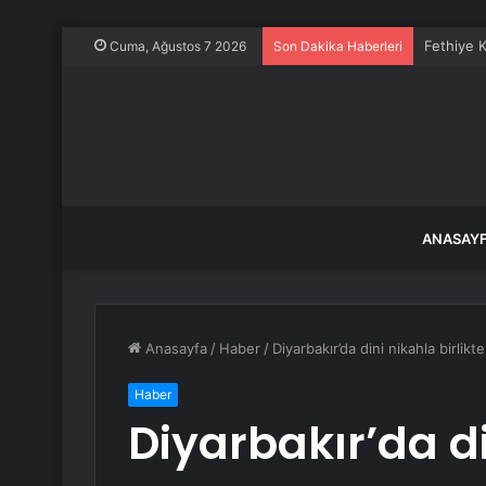
Fethiye K
Cuma, Ağustos 7 2026
Son Dakika Haberleri
ANASAY
Anasayfa
/
Haber
/
Diyarbakır’da dini nikahla birlik
Haber
Diyarbakır’da di