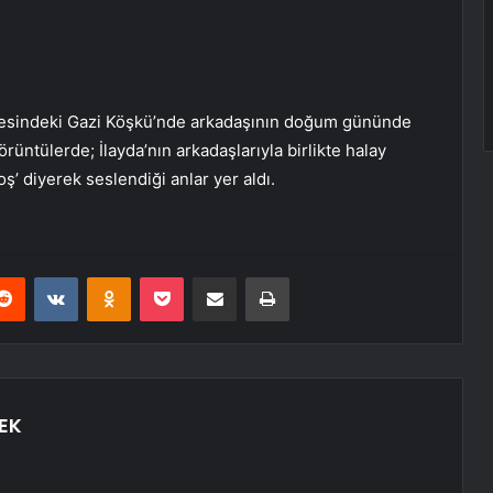
lçesindeki Gazi Köşkü’nde arkadaşının doğum gününde
örüntülerde; İlayda’nın arkadaşlarıyla birlikte halay
oş’ diyerek seslendiği anlar yer aldı.
erest
Reddit
VKontakte
Odnoklassniki
Pocket
E-Posta ile paylaş
Yazdır
EK