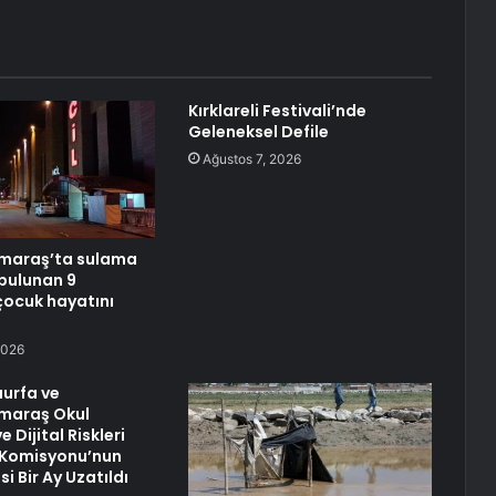
Kırklareli Festivali’nde
Geleneksel Defile
Ağustos 7, 2026
araş’ta sulama
bulunan 9
çocuk hayatını
2026
urfa ve
maraş Okul
e Dijital Riskleri
 Komisyonu’nun
i Bir Ay Uzatıldı