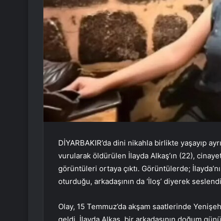
DİYARBAKIR’da dini nikahla birlikte yaşayıp ayr
vurularak öldürülen İlayda Alkaş’ın (22), cinay
görüntüleri ortaya çıktı. Görüntülerde; İlayda’nı
oturduğu, arkadaşının da ‘İloş’ diyerek seslendiğ
Olay, 15 Temmuz’da akşam saatlerinde Yenişehir
geldi. İlayda Alkaş, bir arkadaşının doğum günü ç