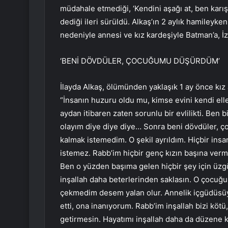
müdahale etmediği, ‘Kendini aşağı at, ben kar
dediği ileri sürüldü. Alkaş’ın 2 aylık hamileyk
nedeniyle annesi ve kız kardeşiyle Batman’a, İzm
‘BENİ DÖVDÜLER, ÇOCUĞUMU DÜŞÜRDÜM’
İlayda Alkaş, ölümünden yaklaşık 1 ay önce kız a
“İnsanın huzuru oldu mu, kimse evini kendi elleri
aydan itibaren zaten sorunlu bir evlilikti. Ben
olayım diye diye diye… Sonra beni dövdüler, 
kalmak istemedim. O şekil ayrıldım. Hiçbir in
istemez. Rabb’im hiçbir genç kızın başına verm
Ben o yüzden başıma gelen hiçbir şey için üzgü
inşallah daha beterlerinden saklasın. O çocuğu
çekmedim desem yalan olur. Annelik içgüdüsüy
etti, ona inanıyorum. Rabb’im inşallah bizi köt
getirmesin. Hayatımı inşallah daha da düzene