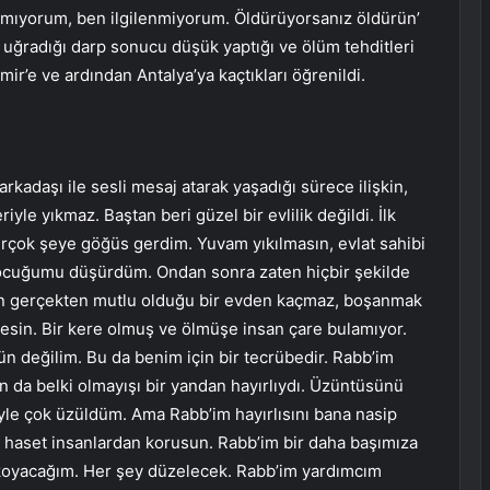
ışmıyorum, ben ilgilenmiyorum. Öldürüyorsanız öldürün’
en uğradığı darp sonucu düşük yaptığı ve ölüm tehditleri
ir’e ve ardından Antalya’ya kaçtıkları öğrenildi.
rkadaşı ile sesli mesaj atarak yaşadığı sürece ilişkin,
yle yıkmaz. Baştan beri güzel bir evlilik değildi. İlk
 birçok şeye göğüs gerdim. Yuvam yıkılmasın, evlat sahibi
çocuğumu düşürdüm. Ondan sonra zaten hiçbir şekilde
san gerçekten mutlu olduğu bir evden kaçmaz, boşanmak
esin. Bir kere olmuş ve ölmüşe insan çare bulamıyor.
n değilim. Bu da benim için bir tecrübedir. Rabb’im
n da belki olmayışı bir yandan hayırlıydı. Üzüntüsünü
le çok üzüldüm. Ama Rabb’im hayırlısını bana nasip
ü, haset insanlardan korusun. Rabb’im bir daha başımıza
 koyacağım. Her şey düzelecek. Rabb’im yardımcım