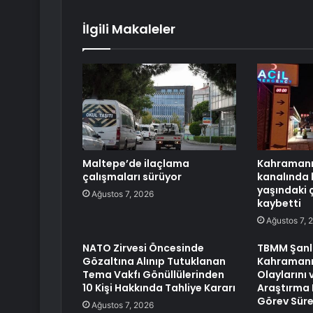
İlgili Makaleler
Maltepe’de ilaçlama
Kahramanm
çalışmaları sürüyor
kanalında 
yaşındaki 
Ağustos 7, 2026
kaybetti
Ağustos 7, 
NATO Zirvesi Öncesinde
TBMM Şanlı
Gözaltına Alınıp Tutuklanan
Kahraman
Tema Vakfı Gönüllülerinden
Olaylarını v
10 Kişi Hakkında Tahliye Kararı
Araştırma
Görev Süres
Ağustos 7, 2026