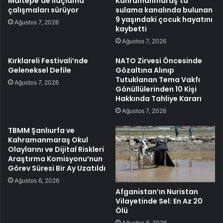
Maltepe’de ilaçlama
Kahramanmaraş’ta
çalışmaları sürüyor
sulama kanalında bulunan
9 yaşındaki çocuk hayatını
Ağustos 7, 2026
kaybetti
Ağustos 7, 2026
Kırklareli Festivali’nde
NATO Zirvesi Öncesinde
Geleneksel Defile
Gözaltına Alınıp
Tutuklanan Tema Vakfı
Ağustos 7, 2026
Gönüllülerinden 10 Kişi
Hakkında Tahliye Kararı
Ağustos 7, 2026
TBMM Şanlıurfa ve
Kahramanmaraş Okul
Olaylarını ve Dijital Riskleri
Araştırma Komisyonu’nun
Görev Süresi Bir Ay Uzatıldı
Ağustos 6, 2026
Afganistan’ın Nuristan
Vilayetinde Sel: En Az 20
Ölü
Ağustos 6, 2026