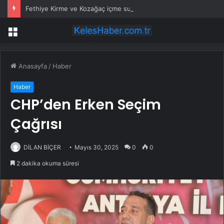
Fethiye Kirme ve Kozağaç içme suyu hatları yenileniyor
Menü
Anasayfa
/
Haber
Haber
CHP’den Erken Seçim
Çağrısı
DİLAN BİÇER
Mayıs 30, 2025
0
0
2 dakika okuma süresi