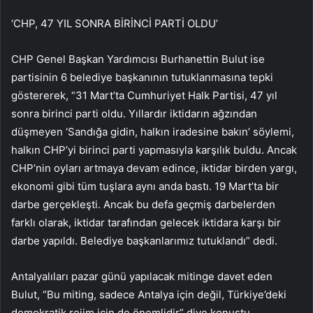
‘CHP, 47 YIL SONRA BİRİNCİ PARTİ OLDU’
CHP Genel Başkan Yardımcısı Burhanettin Bulut ise
partisinin 6 belediye başkanının tutuklanmasına tepki
göstererek, “31 Mart’ta Cumhuriyet Halk Partisi, 47 yıl
sonra birinci parti oldu. Yıllardır iktidarın ağzından
düşmeyen ‘Sandığa gidin, halkın iradesine bakın’ söylemi,
halkın CHP’yi birinci parti yapmasıyla karşılık buldu. Ancak
CHP’nin oyları artmaya devam edince, iktidar birden yargı,
ekonomi gibi tüm tuşlara aynı anda bastı. 19 Mart’ta bir
darbe gerçekleşti. Ancak bu defa geçmiş darbelerden
farklı olarak, iktidar tarafından gelecek iktidara karşı bir
darbe yapıldı. Belediye başkanlarımız tutuklandı” dedi.
Antalyalıları pazar günü yapılacak mitinge davet eden
Bulut, “Bu miting, sadece Antalya için değil, Türkiye’deki
demokratik rejim için de önemlidir” diye konuştu.