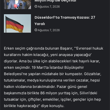
Milyon Hap Ele Geçirildi
Ağustos 7, 2026
Düsseldorf’ta Tramvay Kazası: 27
Yaralı
Ağustos 7, 2026
Erken seçim çağrısında bulunan Başarır, “‘Evrensel hukuk
kurallarını hakim kılacağız, yeni anayasa yapacağız’
diyorlar. Ama bu ülke için alabilecekleri tek hayırlı karar,
erken seçimdir. 19 Mart’ta İstanbul Büyükşehir
Belediyesi’ne yapılan müdahale bir kumpastır. Gözaltılar,
tutuklamalar, medya kuruluşlarına verilen cezalar, hepsi
halkın vicdanına bırakılmalıdır. Pazar günü genel
başkanımızla birlikte 86 milyon yurttaş için, Silivri’deki
tutsaklar için, çiftçiler, emekliler, işçiler, gençler için hep
birlikte haykıracağız” diye konuştu.