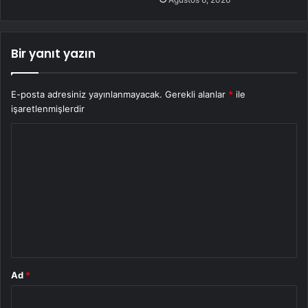
Bir yanıt yazın
E-posta adresiniz yayınlanmayacak.
Gerekli alanlar
*
ile
işaretlenmişlerdir
Y
o
r
u
m
*
Ad
*