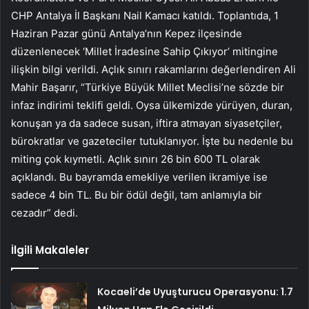
CHP Antalya İl Başkanı Nail Kamacı katıldı. Toplantıda, 1
Haziran Pazar günü Antalya’nın Kepez ilçesinde
düzenlenecek ‘Millet İradesine Sahip Çıkıyor’ mitingine
ilişkin bilgi verildi. Açlık sınırı rakamlarını değerlendiren Ali
Mahir Başarır, “Türkiye Büyük Millet Meclisi’ne sözde bir
infaz indirimi teklifi geldi. Oysa ülkemizde yürüyen, duran,
konuşan ya da sadece susan, iftira atmayan siyasetçiler,
bürokratlar ve gazeteciler tutuklanıyor. İşte bu nedenle bu
miting çok kıymetli. Açlık sınırı 26 bin 600 TL olarak
açıklandı. Bu bayramda emekliye verilen ikramiye ise
sadece 4 bin TL. Bu bir ödül değil, tam anlamıyla bir
cezadır” dedi.
İlgili Makaleler
Kocaeli’de Uyuşturucu Operasyonu: 1.7