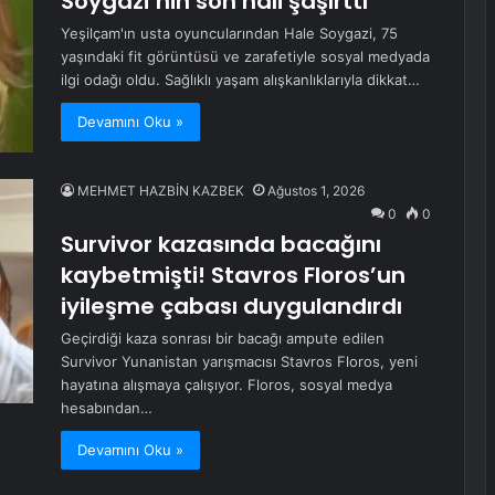
Soygazi’nin son hali şaşırttı
Yeşilçam'ın usta oyuncularından Hale Soygazi, 75
yaşındaki fit görüntüsü ve zarafetiyle sosyal medyada
ilgi odağı oldu. Sağlıklı yaşam alışkanlıklarıyla dikkat…
Devamını Oku »
MEHMET HAZBİN KAZBEK
Ağustos 1, 2026
0
0
Survivor kazasında bacağını
kaybetmişti! Stavros Floros’un
iyileşme çabası duygulandırdı
Geçirdiği kaza sonrası bir bacağı ampute edilen
Survivor Yunanistan yarışmacısı Stavros Floros, yeni
hayatına alışmaya çalışıyor. Floros, sosyal medya
hesabından…
Devamını Oku »