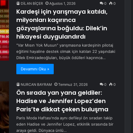
DİLAN BİÇER
Ağustos 1, 2026
0
0
Kardeşi için yarışmaya katıldı,
milyonları kaçırınca
gözyaşlarına boğuldu: Dilek’in
hikayesi duygulandırdı
"Var Mısın Yok Musun" yarışmasına kardeşinin pilotaj
eğitimi hayaline destek olmak için katılan 22 yaşındaki
Dilek Emirzadeoğluları, büyük ödülleri kaçırınca…
Devamını Oku »
NURCAN BAYRAM
Temmuz 31, 2026
0
0
Ön sırada yan yana geldiler:
Hadise ve Jennifer Lopez’den
Paris’te dikkat çeken buluşma
Paris Moda Haftası'nda aynı defileyi ön sıradan takip
eden Hadise ve Jennifer Lopez, etkinlik sırasında bir
araya geldi. Dünyaca ünlü…