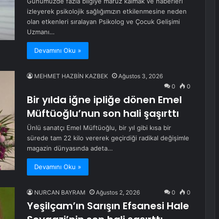
Günümüzde fazla bilgiye maruz kalmak ve haberleri
izleyerek psikolojik sağlığımızın etkilenmesine neden
olan etkenleri sıralayan Psikolog ve Çocuk Gelişimi
Uzmanı…
Devamını Oku »
MEHMET HAZBİN KAZBEK
Ağustos 3, 2026
0
0
Bir yılda iğne ipliğe dönen Emel
Müftüoğlu’nun son hali şaşırttı
Ünlü sanatçı Emel Müftüoğlu, bir yıl gibi kısa bir
sürede tam 22 kilo vererek geçirdiği radikal değişimle
magazin dünyasında adeta…
Devamını Oku »
NURCAN BAYRAM
Ağustos 2, 2026
0
0
Yeşilçam’ın Sarışın Efsanesi Hale