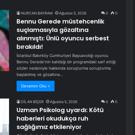
NURCAN BAYRAM
Ağustos 5, 2026
0
0
Bennu Gerede müstehcenlik
suçlamasıyla gözaltına
alınmıştı: Ünlü oyuncu serbest
bırakıldı!
İstanbul Bakırköy Cumhuriyet Başsavcılığı oyuncu
Bennu Gerede'nin katıldığı bir programdaki sarf ettiği
sözler nedeniyle hakkında soruşturma soruşturma
başlatılmış ve gözaltına…
Devamını Oku »
DİLAN BİÇER
Ağustos 5, 2026
0
0
Uzman Psikolog uyardı: Kötü
haberleri okudukça ruh
sağlığımız etkileniyor