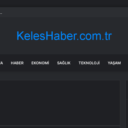
re 199 ürünün fiyatı arttı
FA
HABER
EKONOMI
SAĞLIK
TEKNOLOJI
YAŞAM