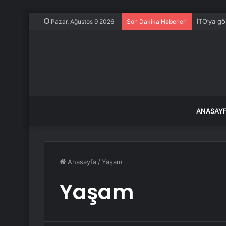
İTO’ya gö
Pazar, Ağustos 9 2026
Son Dakika Haberleri
ANASAY
Anasayfa
/
Yaşam
Yaşam