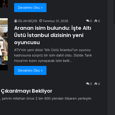
Devamını Oku »
DİLAN BİÇER
Temmuz 31, 2026
0
0
Aranan isim bulundu: İşte Altı
Üstü İstanbul dizisinin yeni
oyuncusu
ATV'nin yeni dizisi "Altı Üstü İstanbul"un oyuncu
kadrosuna sürpriz bir isim dahil oldu. Dizide Tarık
Hoca'nın kızını oynayacak isim belli…
Devamını Oku »
0
0
 Çıkarılmayı Bekliyor
 şehrin milattan önce 2 bin 600 yılından itibaren yerleşim